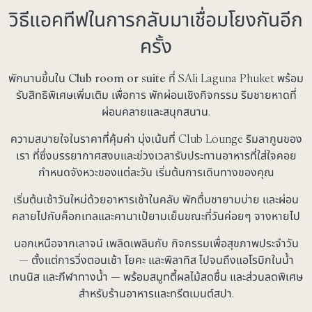
วิธีแอคทีฟในการกลับมาเชื่อมโยงกันอีก
ครั้ง
พักนานขึ้นใน
Club room or suite
ที่ SAIi Laguna Phuket พร้อม
รับสิทธิพิเศษเพิ่มเติม เพื่อการ
พักผ่อนเชิงกิจกรรม
ริมชายหาดที่
ผ่อนคลายและสนุกสนาน.
ความสบายใจในราคาที่คุ้มค่า
มุ่งเน้นที่ Club Lounge ริมลากูนของ
เรา ที่ซึ่งบรรยากาศสงบและช่วงเวลารับประทานอาหารที่ใส่ใจคอย
กำหนดจังหวะของแต่ละวัน เริ่มต้นการเดินทางของคุณ
เริ่มต้นเช้าวันใหม่ด้วยอาหารเช้าในคลับ พักดื่มชายามบ่าย และผ่อน
คลายไปกับค็อกเทลและคานาเป้ยามเย็นขณะที่วันค่อยๆ จางหายไป
นอกเหนือจากเลาจน์ เพลิดเพลินกับ
กิจกรรมเพื่อสุขภาพประจำวัน
— ตั้งแต่การวิ่งตอนเช้า โยคะ และพิลาทิส ไปจนถึงแอโรบิกในน้ำ
เทนนิส และกีฬาทางน้ำ — พร้อมสมูทตี้ผลไม้สดชื่น และส่วนลดพิเศษ
สำหรับร้านอาหารและทรีตเมนต์สปา.