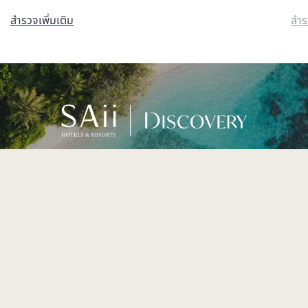
สำรวจเพิ่มเติม
สำร
สมัครเป็นลูกค้าสมาชิก SAii DISCOVERY เพื่อรับข้อเสนอและ
รางวัลสุดเอ็กซ์คลูซีฟ
ดูเพิ่มเติม