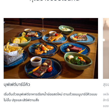
บุฟเฟต์บาร์บีคิว
สุข
เริ่มต้นด้วยบุฟเฟต์อาหารเรียกน้ำย่อยสดใหม่ ตามด้วยเมนูบาร์บีคิวแบบ
เพลิ
ไม่อั้น ปรุงและเสิร์ฟตามสั่ง
สิทธ
ของ