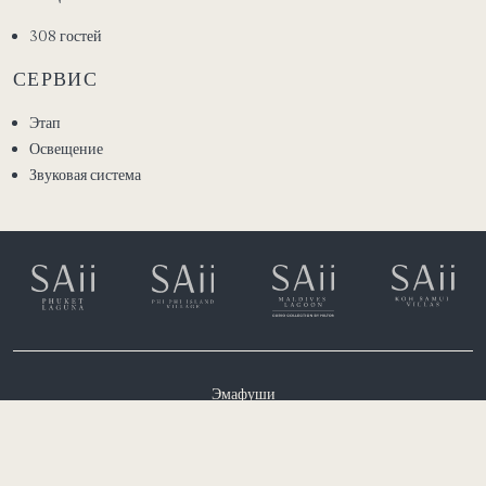
308 гостей
СЕРВИС
Этап
Освещение
Звуковая система
Эмафуши
Южный атолл Мале, Мальдивы
(+960) 6651300
rsvn.lagoon@saiihotels.com