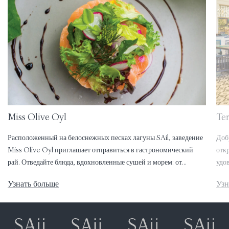
Miss Olive Oyl
Te
Расположенный на белоснежных песках лагуны SAil, заведение
Доб
Miss Olive Oyl приглашает отправиться в гастрономический
отк
рай. Отведайте блюда, вдохновленные сушей и морем: от
удо
популярных на Мальдивах блюд до стейков из отборного
Узнать больше
Узн
зрелого мяса.