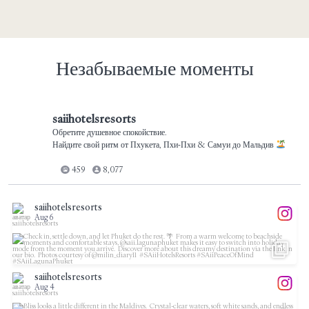
Незабываемые моменты
saiihotelsresorts
Обретите душевное спокойствие.
Найдите свой ритм от Пхукета, Пхи‑Пхи & Самуи до Мальдив
459
8,077
saiihotelsresorts
Aug 6
...
Check in, settle down, and let Phuket do the rest.
10
1
saiihotelsresorts
Aug 4