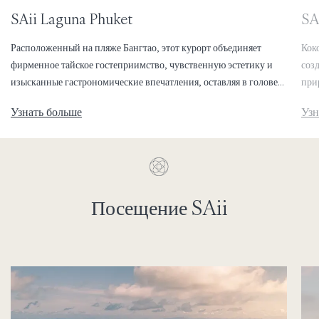
SAii Laguna Phuket
SAi
Расположенный на пляже Бангтао, этот курорт объединяет
Кок
фирменное тайское гостеприимство, чувственную эстетику и
соз
изысканные гастрономические впечатления, оставляя в голове
при
живописные воспоминания из самого сердца Laguna Phuket — с
уед
Узнать больше
Узн
её богатством природных, культурных и кулинарных открытий.
джу
вку
Посещение SAii