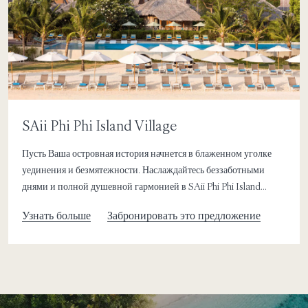
SAii Phi Phi Island Village
Пусть Ваша островная история начнется в блаженном уголке
уединения и безмятежности. Наслаждайтесь беззаботными
днями и полной душевной гармонией в SAii Phi Phi Island
Village — сказочном уголке отдыха на собственном участке
Узнать больше
Забронировать это предложение
белоснежного пляжа у бирюзовых вод Андаманского моря, где
очарование курорта на острове Пхи-Пхи сочетается с
нетронутой природной красотой.