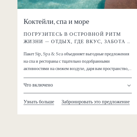
Коктейли, спа и море
ПОГРУЗИТЕСЬ В ОСТРОВНОЙ РИТМ
ЖИЗНИ — ОТДЫХ, ГДЕ ВКУС, ЗАБОТА О
СЕБЕ И ВРЕМЯ У МОРЯ СЛИВАЮТСЯ
Пакет Sip, Spa & Sea объединяет выгодные предложения
ВОЕДИНО.
на спа и рестораны с тщательно подобранными
активностями на свежем воздухе, даря вам пространство,
чтобы замедлиться и наслаждаться Пхи-Пхи в лёгком,
естественном ритме.
Что включено
Узнать больше
Забронировать это предложение