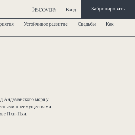
Забронировать
Вход
риятия
Устойчивое развитие
Свадьбы
Как
од Андаманского моря у
удесными преимуществами
рове Пхи-Пхи
.