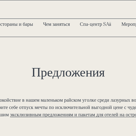
естораны и бары
Чем заняться
Спа-центр SAii
Мероп
Предложения
окойствие в нашем маленьком райском уголке среди лазурных в
рите себе отпуск мечты по исключительной выгодной цене с ч
нашим
эксклюзивным предложениям и пакетам для отелей на ост