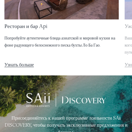
Ресторан и бар Api
Уж
Попробуйте аутентичные блюда азиатской и мировой кухни на
Ваш
фоне радующего белоснежного песка бухты Ло Ба Гао.
ког
пут
Узнать больше
Узн
Присоединяйтесь к нашей программе лояльности SAii
DISCOVERY, чтобы получать эксклюзивные предложения и