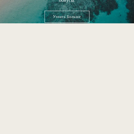
бонусы.
Узнать Больше
49 Moo 8, T. Ao Nang,
A. Muang, Краби 81210
+66 (0) 75 628 900
rsvn.phiphi@saiihotels.com