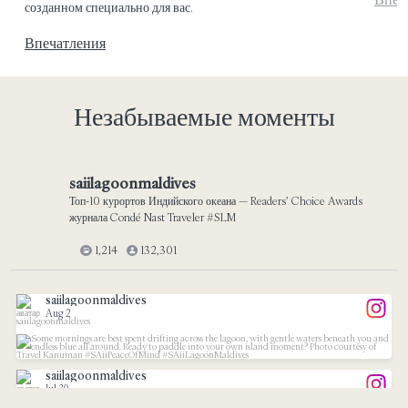
созданном специально для вас.
Впечатления
Незабываемые моменты
saiilagoonmaldives
Топ-10 курортов Индийского океана — Readers’ Choice Awards
журнала Condé Nast Traveler #SLM
1,214
132,301
saiilagoonmaldives
Aug 2
...
Some mornings are best spent drifting across the
saiilagoonmaldives
131
1
Jul 30