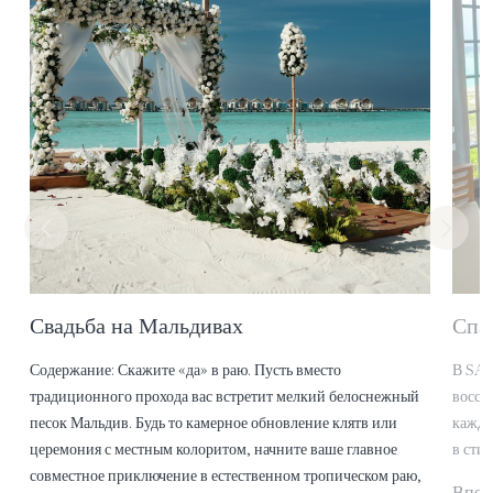
Свадьба на Мальдивах
Спа
Содержание: Скажите «да» в раю. Пусть вместо
В SAi
традиционного прохода вас встретит мелкий белоснежный
восст
песок Мальдив. Будь то камерное обновление клятв или
кажду
церемония с местным колоритом, начните ваше главное
в стил
совместное приключение в естественном тропическом раю,
Впеч