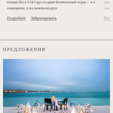
номера Sky в SAii Lagoon дарят безмятежный отдых — и в
предл
помещении, и на свежем воздухе.
стиль
Подробнее
Забронировать
Подр
ПРЕДЛОЖЕНИЯ