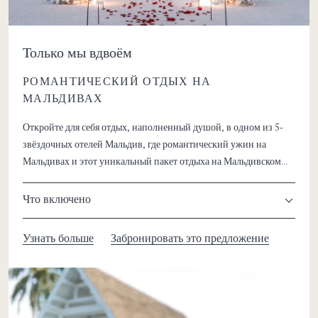
Только мы вдвоём
РОМАНТИЧЕСКИЙ ОТДЫХ НА
МАЛЬДИВАХ
Откройте для себя отдых, наполненный душой, в одном из 5-
звёздочных отелей Мальдив, где романтический ужин на
Мальдивах и этот уникальный пакет отдыха на Мальдивском
курорте создают идеальные условия для вашей новой,
особенной главы.
Что включено
Узнать больше
Забронировать это предложение