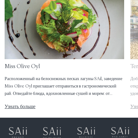
Miss Olive Oyl
Te
Расположенный на белоснежных песках лагуны SAil, заведение
Доб
Miss Olive Oyl приглашает отправиться в гастрономический
отк
рай. Отведайте блюда, вдохновленные сушей и морем: от
удо
популярных на Мальдивах блюд до стейков из отборного
Узнать больше
Узн
зрелого мяса.