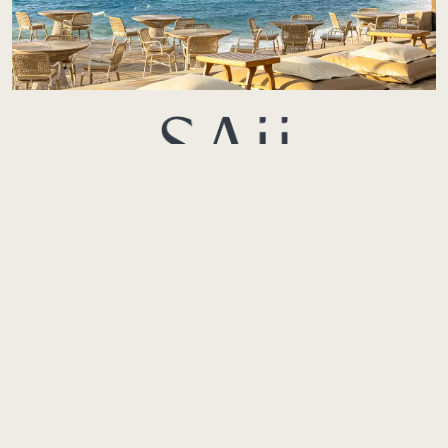
Пляжный клуб SAii
Место притяжения в самом сердце курорта — шезлонги под солнцем,
живые DJ-сеты, пляжные коктейли и меню, созданное для того, чтобы
делиться. SAii Beach Club — это про отличное настроение, виды на
океан и моменты, которые остаются в памяти.
Где это находится:
Виллы SAii Koh Samui