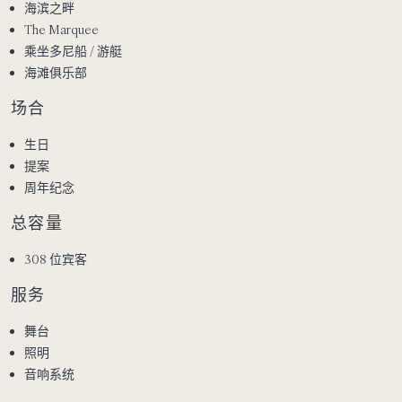
海滨之畔
The Marquee
乘坐多尼船 / 游艇
海滩俱乐部
场合
生日
提案
周年纪念
总容量
308 位宾客
服务
舞台
照明
音响系统