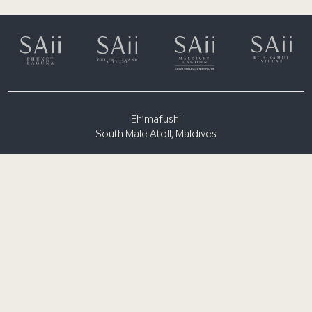
Eh’mafushi
South Male Atoll, Maldives
(+960) 6651300
rsvn.lagoon@saiihotels.com
AN
合作推广计划
礼品卡
GDS
旅行社
媒体 / 网红合作申请表