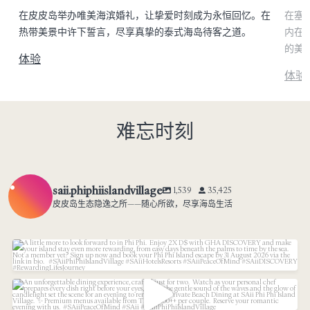
丰
在皮皮岛举办唯美海滨婚礼，让挚爱时刻成为永恒回忆。在
在塞
热带美景中许下誓言，尽享真挚的泰式海岛待客之道。
内在
的美
体验
体验
难忘时刻
saii.phiphiislandvillage
1,539
35,425
皮皮岛生态隐逸之所——随心所欲，尽享海岛生活
A little more to look forward to in Phi Phi.⁠
...
An unforgettable dining experience, crafted just
...
15
1