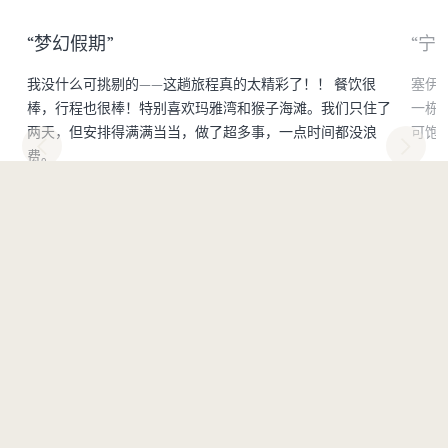
“梦幻假期”
“宁
我没什么可挑剔的——这趟旅程真的太精彩了！！ 餐饮很
塞伊
棒，行程也很棒！特别喜欢玛雅湾和猴子海滩。我们只住了
一栋
两天，但安排得满满当当，做了超多事，一点时间都没浪
可饱
费。
aussi
加拿
Jenica
瓦纳卡，新西兰
3 / 4
当地景点
塞伊皮皮岛度假酒店