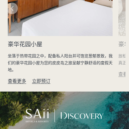
豪华花园小屋
豪
池
坐落于热带花园之中，配备私人阳台并可饱览葱郁景致，我
放松
们的豪华花园小屋为您的皮皮岛之旅呈献宁静舒适的度假天
真正
地。
查看
查看更多
立即预订