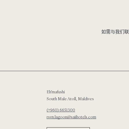
如需与我们联
Eh’mafushi
South Male Atoll, Maldives
(+960) 6651300
rsvn.lagoon@saiihotels.com