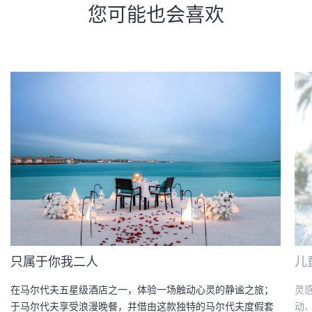
您可能也会喜欢
只属于你我二人
儿
在马尔代夫五星级酒店之一，体验一场触动心灵的静谧之旅；
灵
于马尔代夫享受浪漫晚餐，并借由这款独特的马尔代夫度假套
动