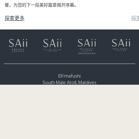
餐，为您的下一段美好篇章揭开序幕。
探索更多
探
Eh’mafushi
South Male Atoll, Maldives
(+960) 6651300
rsvn.lagoon@saiihotels.com