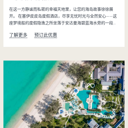
在这一方静谧而私密的幸福天地里，让您的海岛故事徐徐展
开。 在塞伊皮皮岛度假酒店，尽享无忧时光与全然安心——这
座梦境般的度假隐逸之所坐落于安达曼海碧蓝海水旁的一段私
享白沙海滩之上，在这里，皮皮岛度假村的迷人风情与未被打
了解更多
预订此优惠
扰的自然之美相映成趣。