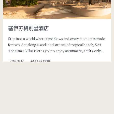
塞伊苏梅别墅酒店
Step into a world where time slows and every moment is made
for two. Set along a secluded stretch of tropical beach, SAii
Koh Samui Villas invites you to enjoy an intimate, adults-only
escape filled with romance and relaxation. Unwind together in
了解更多
预订此优惠
the comfort of your
private pool villa
, take in tranquil views
across Hanuman Bay and spend carefree days beside the pool.
At the heart of the resort, SunRay Social & Swim Club brings
together ocean views, poolside lounging, vibrant flavours and
an effortlessly social atmosphere. Settle in for a long lunch, sip
cocktails beneath the palms or stay into the evening as the
mood shifts from sun-soaked relaxation to laid-back island
energy.