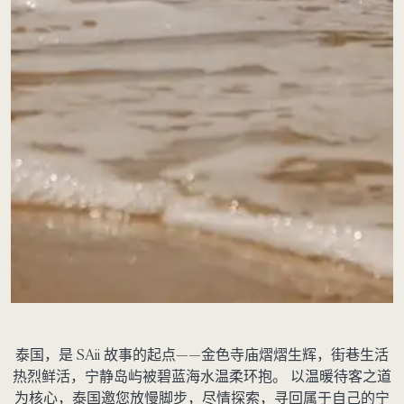
泰国，是 SAii 故事的起点——金色寺庙熠熠生辉，街巷生活
热烈鲜活，宁静岛屿被碧蓝海水温柔环抱。 以温暖待客之道
为核心，泰国邀您放慢脚步，尽情探索，寻回属于自己的宁