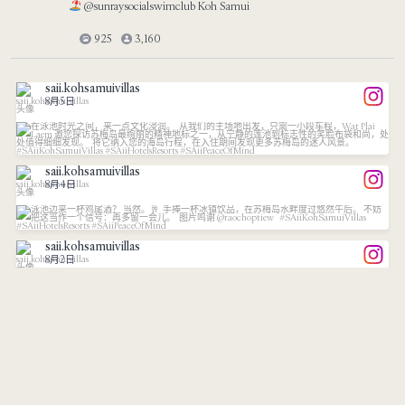
@sunraysocialswimclub Koh Samui
925
3,160
saii.kohsamuivillas
8月5日
A little culture between pool days.⁠
saii.kohsamuivillas
...
Just
8月4日
7
1
Cocktails by the pool? Yes, please.
saii.kohsamuivillas
8月2日
...
A
...
23
1
Double the rewards, more reasons to escape to Koh
9
1
saii.kohsamuivillas
7月31日
...
Fisherman’s Village after dark has its own easy