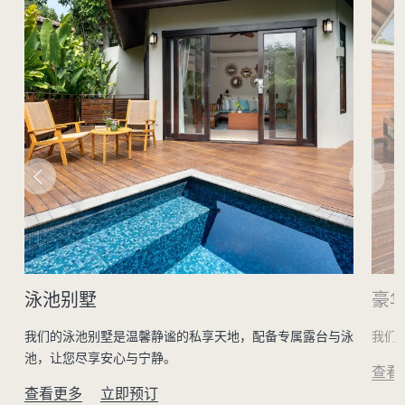
泳池别墅
豪
光
我们的泳池别墅是温馨静谧的私享天地，配备专属露台与泳
我们
池，让您尽享安心与宁静。
查看
查看更多
立即预订