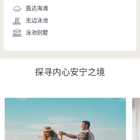
直达海滩
无边泳池
泳池别墅
探寻内心安宁之境