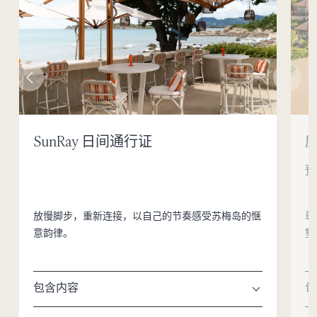
SunRay 日间通行证
放慢脚步，重新连接，以自己的节奏感受苏梅岛的惬
尊
意韵律。
墅
包含内容
包