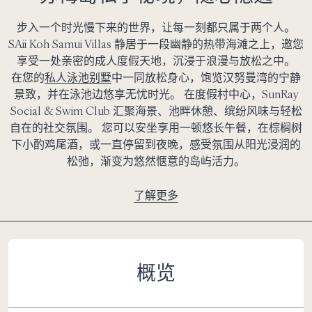
步入一个时光慢下来的世界，让每一刻都只属于两个人。
SAii Koh Samui Villas 静居于一段幽静的热带海滩之上，邀您
享受一处亲密的成人度假天地，沉浸于浪漫与放松之中。
在您的
私人泳池别墅
中一同放松身心，饱览汉努曼湾的宁静
景致，并在泳池边悠享无忧时光。 在度假村中心，SunRay
Social & Swim Club 汇聚海景、池畔休憩、缤纷风味与轻松
自在的社交氛围。 您可以安坐享用一顿悠长午餐，在棕榈树
下小酌鸡尾酒，或一直停留到夜晚，感受氛围从阳光浸润的
松弛，渐变为悠然惬意的岛屿活力。
了解更多
概览