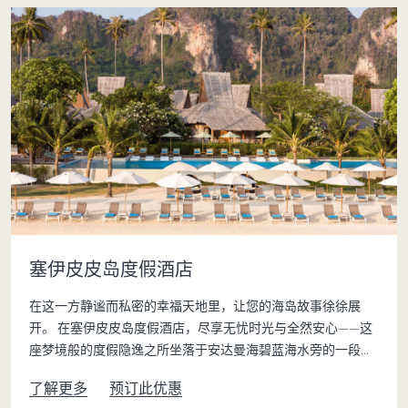
塞伊皮皮岛度假酒店
在这一方静谧而私密的幸福天地里，让您的海岛故事徐徐展
开。 在塞伊皮皮岛度假酒店，尽享无忧时光与全然安心——这
座梦境般的度假隐逸之所坐落于安达曼海碧蓝海水旁的一段私
享白沙海滩之上，在这里，皮皮岛度假村的迷人风情与未被打
了解更多
预订此优惠
扰的自然之美相映成趣。