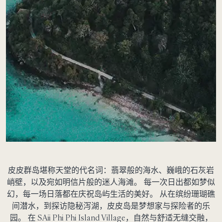
皮皮群岛堪称天堂的代名词：翡翠般的海水、巍峨的石灰岩
峭壁，以及宛如明信片般的迷人海滩。 每一次日出都如梦似
幻，每一场日落都在庆祝岛屿生活的美好。 从在缤纷珊瑚礁
间潜水，到探访隐秘泻湖，皮皮岛是梦想家与探险者的乐
园。 在 SAii Phi Phi Island Village，自然与舒适无缝交融，