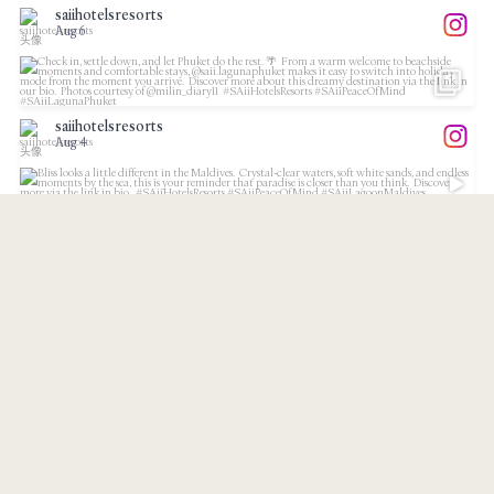
saiihotelsresorts
Aug 6
...
Check in, settle down, and let Phuket do the rest.
11
1
saiihotelsresorts
Aug 4
...
Bliss looks a little different in the Maldives.⁠
saiihotelsresorts
19
1
Aug 3
...
Meet our partner, @suninternational, and discover
10
0
saiihotelsresorts
Jul 31
Less waste, more purpose.
...
Every small
发现更多
关注 Instagram
9
1