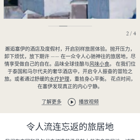
2 / 4
邂逅塞伊的酒店及度假村，开启别样旅居体验。抛开压力，
卸下烦忧，放下期许 —— 在一众令人心驰神往的旅居地，尽
情享受做自己的自在。品味全球佳酿与
风味小食
。 在我们位
于泰国和马尔代夫的奢华酒店中，开启令人振奋的冒险之
旅。或者通过舒缓的
水疗护理
，重拾身心平衡。 花点时间，
在塞伊发现真正的内心宁静。
了解更多
播放视频
令人流连忘返的旅居地