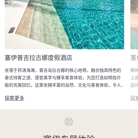
塞伊普吉拉古娜度假酒店
塞
坐落于邦涛海滩，普吉岛拉古娜的核心地带，融合独具特色的
椰
泰式待客之道、感官美学与臻享美食体验，为您打造如明信片
上
般的完美回忆。这里坐拥丰富的自然、文化与美食体验，令人
这
流连忘返。
探索更多
探