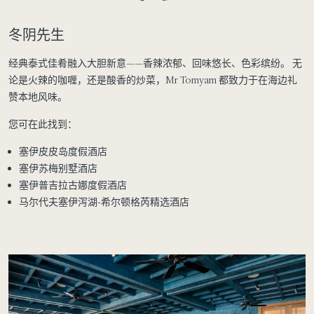
冬阴先生
经典泰式佳肴融入大胆新意——香辣浓郁、回味悠长、色彩缤纷。 无
论是火辣的咖喱，还是酸香的炒菜，Mr Tomyam 都致力于在海边礼
赞本地风味。
您可在此找到：
塞伊皮皮岛度假酒店
塞伊苏梅别墅酒店
塞伊普吉拉古娜度假酒店
马尔代夫塞伊泻湖-希尔顿格芮精选酒店