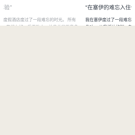
“在塞伊的难忘入住体验”
“难
我在塞伊度过了一段难忘的时光，体验到的每个细节都非同
我们
多
凡响。 从我抵达的那一刻起，员工便以真挚的热情与周到
员工
的待客之道，让我有宾至如归的体验。
做一
Safari37120611296
Justic
1 / 2
当地景点
马尔代夫塞伊泻湖酒店，
希尔顿格芮精选系列
探险