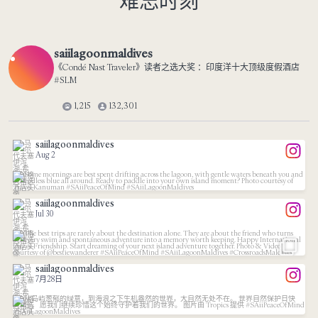
难忘时刻
saiilagoonmaldives
《Condé Nast Traveler》读者之选大奖 ：印度洋十大顶级度假酒店
#SLM
1,215
132,301
saiilagoonmaldives
Aug 2
...
Some mornings are best spent drifting across the
saiilagoonmaldives
137
1
Jul 30
...
The best trips are rarely about the destination
217
2
saiilagoonmaldives
7月28日
...
From the island`s lush greenery to the vibrant