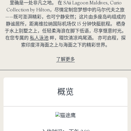
里确是一处非凡之地。 在 SAii Lagoon Maldives, Curio
Collection by Hilton，尽情定制您梦想中的马尔代夫之旅
——既可澎湃精彩，也可宁静安然；这片由多座岛屿组成的
静谧居所，距离维拉纳国际机场仅 15 分钟快艇航程。 栖身
于水上别墅之上，任轻柔海浪在脚下低语，尽享惬意时光。
在您专属的
私人泳池
畔，啜饮清凉鸡尾酒。 亦可启程，探
索印度洋海面之上与海面之下的精彩世界。
了解更多
概览