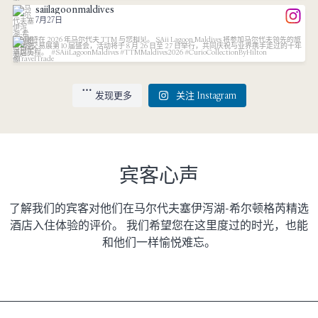
saiilagoonmaldives
155
3
7月27日
...
See you at TTM Maldives 2026. SAii Lagoon Maldives
30
0
发现更多
关注 Instagram
宾客心声
了解我们的宾客对他们在马尔代夫塞伊泻湖-希尔顿格芮精选
酒店入住体验的评价。 我们希望您在这里度过的时光，也能
和他们一样愉悦难忘。