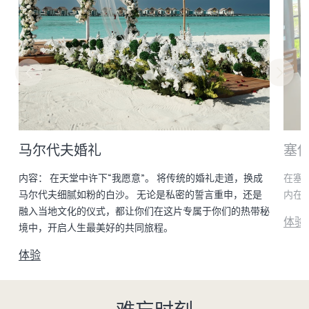
马尔代夫婚礼
塞
国
内容： 在天堂中许下“我愿意”。 将传统的婚礼走道，换成
在塞
马尔代夫细腻如粉的白沙。 无论是私密的誓言重申，还是
内在
融入当地文化的仪式，都让你们在这片专属于你们的热带秘
体验
境中，开启人生最美好的共同旅程。
体验