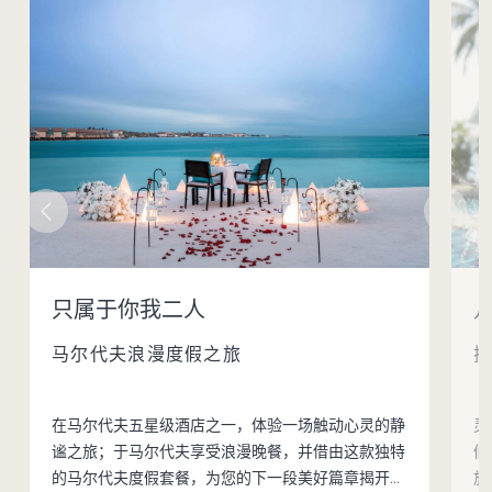
只属于你我二人
马尔代夫浪漫度假之旅
在马尔代夫五星级酒店之一，体验一场触动心灵的静
灵
谧之旅；于马尔代夫享受浪漫晚餐，并借由这款独特
们
的马尔代夫度假套餐，为您的下一段美好篇章揭开序
旅