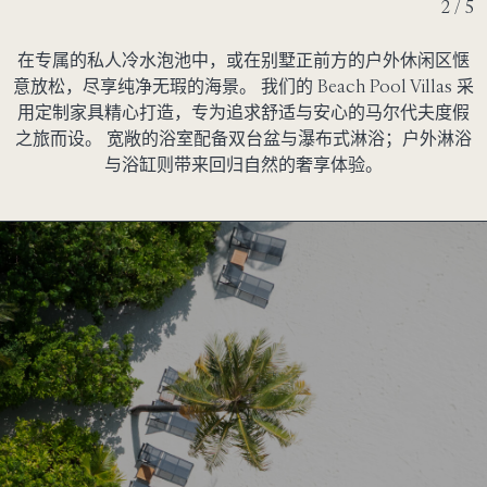
2 / 5
在专属的私人冷水泡池中，或在别墅正前方的户外休闲区惬
意放松，尽享纯净无瑕的海景。 我们的 Beach Pool Villas 采
用定制家具精心打造，专为追求舒适与安心的马尔代夫度假
之旅而设。 宽敞的浴室配备双台盆与瀑布式淋浴；户外淋浴
与浴缸则带来回归自然的奢享体验。