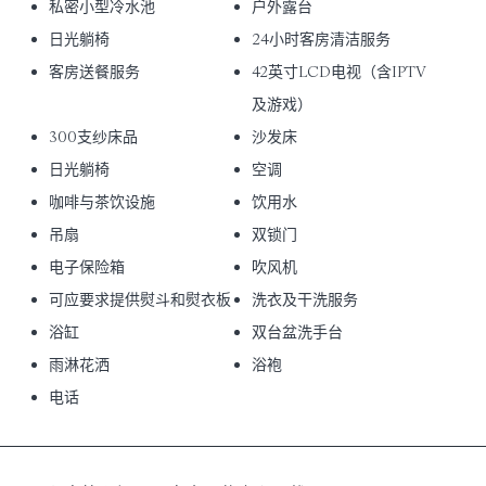
私密小型冷水池
户外露台
日光躺椅
24小时客房清洁服务
客房送餐服务
42英寸LCD电视（含IPTV
及游戏）
300支纱床品
沙发床
日光躺椅
空调
咖啡与茶饮设施
饮用水
吊扇
双锁门
电子保险箱
吹风机
可应要求提供熨斗和熨衣板
洗衣及干洗服务
浴缸
双台盆洗手台
雨淋花洒
浴袍
电话