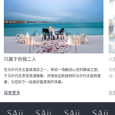
只属于你我二人
儿
在马尔代夫五星级酒店之一，体验一场触动心灵的静谧之旅；
灵
于马尔代夫享受浪漫晚餐，并借由这款独特的马尔代夫度假套
动
餐，为您的下一段美好篇章揭开序幕。
探索更多
探