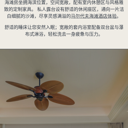
海滩房坐拥海滨位置，空间宽敞，配有室内休憩区与风格雅
致的定制家具。 私人露台设有舒适的休闲座区，通向一片洁
白细腻的沙滩，尽享灵感满溢的
马尔代夫海滩酒店体验
。
舒适的睡床让您安然入眠；宽敞的套内浴室配备双台盆与瀑
布式淋浴，轻松洗去一身疲惫与压力。