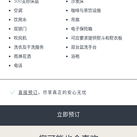
300支纱床品
沙发床
空调
咖啡与茶饮设施
饮用水
吊扇
双锁门
电子保险箱
吹风机
可应要求提供熨斗和熨衣板
洗衣及干洗服务
双台盆洗手台
雨淋花洒
浴袍
电话
直接预订
，尽享真正的安心无忧
立即预订