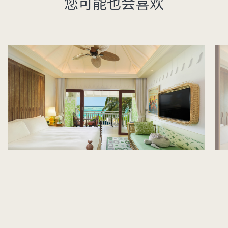
您可能也会喜欢
天空客房
海
位于高楼层的塞伊泻湖天空客房空间宽敞、格调时尚，无论室
坐
内还是户外，都能让您尽享惬意放松。
内