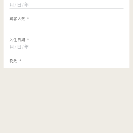
MM
/
宾客人数
*
DD
/
YYYY
入住日期
*
MM
/
晚数
*
DD
/
YYYY
客房数量
*
前缀
姓名
*