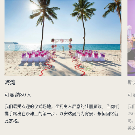
海滩
斯
可容纳80人
可
我们最受欢迎的仪式场地，坐拥令人屏息的壮丽景致。 当你们
我们
携手踏出在沙滩上的第一步，以安达曼海为背景，永恒回忆就
2
此定格。
彰
善