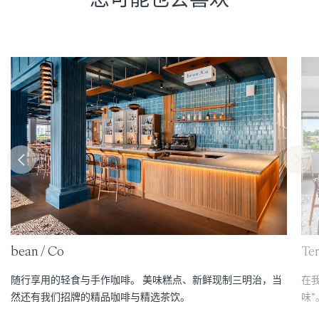
bean / Co
Te
随行享用的轻食与手作咖啡。 美味糕点、新鲜现制三明治，当
在
然还有我们招牌的精品咖啡与精选茶饮。
味”