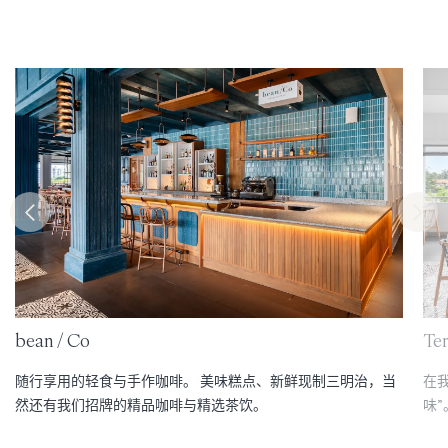
bean / Co
Te
随行享用的轻食与手作咖啡。 美味糕点、新鲜现制三明治，当
在
然还有我们招牌的精品咖啡与精选茶饮。
味”