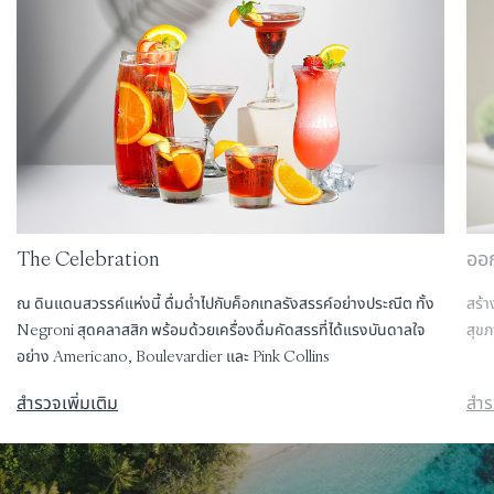
The Celebration
ออ
ณ ดินแดนสวรรค์แห่งนี้ ดื่มด่ำไปกับค็อกเทลรังสรรค์อย่างประณีต ทั้ง
สร้
Negroni สุดคลาสสิก พร้อมด้วยเครื่องดื่มคัดสรรที่ได้แรงบันดาลใจ
สุขภ
อย่าง Americano, Boulevardier และ Pink Collins
สำรวจเพิ่มเติม
สำร