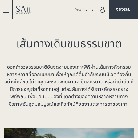
จองเลย
เส้นทางเดินชมธรรมชาต
ออกสำรวจธรรมชาติอันงดงามของเกาะพีพีผ่านเส้นทางกิจกรรม
หลากหลายที่ออกแบบมาเพื่อให้คุณได้ดื่มด่ำกับระบบนิเวศท้องถิ่น
อย่างใกล้ชิด ไม่ว่าคุณจะชอบพายคายัค ปั่นจักรยาน หรือดำน้ำตื้น ก็
มีการผจญภัยที่รอคุณอยู่ แต่ละเส้นทางได้รับการคัดสรรอย่าง
พิถีพิถัน เพื่อมอบมุมมองที่แตกต่างของความหลากหลายทาง
ชีวภาพอันอุดมสมบูรณ์และทิวทัศน์ที่งดงามตระการตาของเกาะ