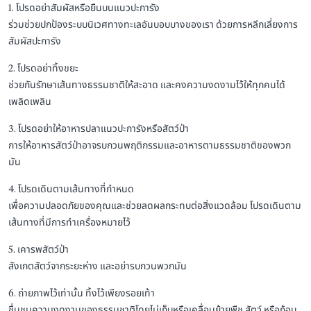
1. โปรดอย่าสัมผัสหรือยืนบนแนวปะการัง
ร่วมช่วยปกป้องระบบนิเวศทางทะเลอันบอบบางของเรา ด้วยการหลีกเลี่ยงการ
สัมผัสปะการัง
2. โปรดอย่าทิ้งขยะ
ช่วยกันรักษาเส้นทางธรรมชาติให้สะอาด และคงความงดงามไว้ให้ทุกคนได้
เพลิดเพลิน
3. โปรดอย่าให้อาหารปลาแนวปะการังหรือสัตว์ป่า
การให้อาหารสัตว์ป่าอาจรบกวนพฤติกรรมและอาหารตามธรรมชาติของพวก
มัน
4. โปรดเดินตามเส้นทางที่กำหนด
เพื่อความปลอดภัยของคุณและช่วยลดผลกระทบต่อสิ่งแวดล้อม โปรดเดินตาม
เส้นทางที่มีการทำเครื่องหมายไว้
5. เคารพสัตว์ป่า
สังเกตสัตว์จากระยะห่าง และอย่ารบกวนพวกมัน
6. ถ่ายภาพไว้เท่านั้น ทิ้งไว้เพียงรอยเท้า
ชื่นชมความงดงามของธรรมชาติโดยไม่เก็บหรือเคลื่อนย้ายพืช สัตว์ หรือก้อน