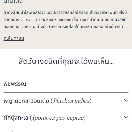
ดำน้ำตื้น
ดำดิ่งสู่ผืนน้ำใสเพื่อสำรวจแนวปะการังสีสันสดใสที่อุดมไปด้วยชีวิต พบกับสิ่งมี
ชีวิตอย่าง Clownfish และ Sea Anemone เส้นทางดำน้ำตื้นนี้มอบทัศนวิสัยที่
ยอดเยี่ยม จึงเหมาะอย่างยิ่งสำหรับการชมโลกใต้ทะเลหลากสีสันอย่างใกล้ชิด
ดูเส้นทางน
สัตว์บางชนิดที่คุณจะได้พบเห็น...
พืชพรรณ
หญ้าดอกขาวอินเดีย (
Pluchea indica
)
ผักบุ้งทะเล (
Ipomoea pes-caprae
)