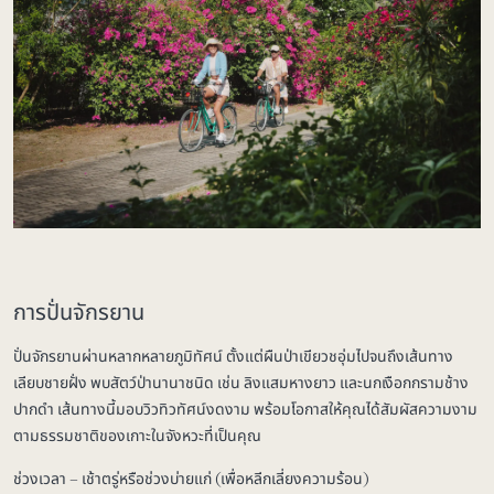
การปั่นจักรยาน
ปั่นจักรยานผ่านหลากหลายภูมิทัศน์ ตั้งแต่ผืนป่าเขียวชอุ่มไปจนถึงเส้นทาง
เลียบชายฝั่ง พบสัตว์ป่านานาชนิด เช่น ลิงแสมหางยาว และนกเงือกกรามช้าง
ปากดำ เส้นทางนี้มอบวิวทิวทัศน์งดงาม พร้อมโอกาสให้คุณได้สัมผัสความงาม
ตามธรรมชาติของเกาะในจังหวะที่เป็นคุณ
ช่วงเวลา – เช้าตรู่หรือช่วงบ่ายแก่ (เพื่อหลีกเลี่ยงความร้อน)