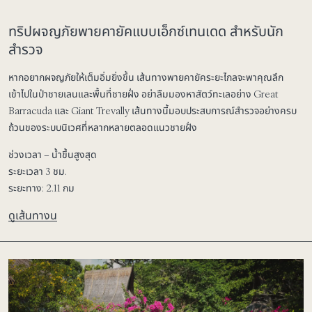
ทริปผจญภัยพายคายัคแบบเอ็กซ์เทนเดด สำหรับนัก
สำรวจ
หากอยากผจญภัยให้เต็มอิ่มยิ่งขึ้น เส้นทางพายคายัคระยะไกลจะพาคุณลึก
เข้าไปในป่าชายเลนและพื้นที่ชายฝั่ง อย่าลืมมองหาสัตว์ทะเลอย่าง Great
Barracuda และ Giant Trevally เส้นทางนี้มอบประสบการณ์สำรวจอย่างครบ
ถ้วนของระบบนิเวศที่หลากหลายตลอดแนวชายฝั่ง
ช่วงเวลา – น้ำขึ้นสูงสุด
ระยะเวลา 3 ชม.
ระยะทาง: 2.11 กม
ดูเส้นทางน