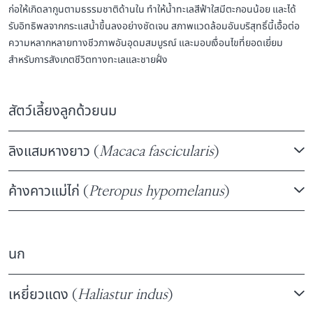
ก่อให้เกิดลากูนตามธรรมชาติด้านใน ทำให้น้ำทะเลสีฟ้าใสมีตะกอนน้อย และได้
รับอิทธิพลจากกระแสน้ำขึ้นลงอย่างชัดเจน สภาพแวดล้อมอันบริสุทธิ์นี้เอื้อต่อ
ความหลากหลายทางชีวภาพอันอุดมสมบูรณ์ และมอบเงื่อนไขที่ยอดเยี่ยม
สำหรับการสังเกตชีวิตทางทะเลและชายฝั่ง
สัตว์เลี้ยงลูกด้วยนม
ลิงแสมหางยาว (
Macaca fascicularis
)
ค้างคาวแม่ไก่ (
Pteropus hypomelanus
)
นก
เหยี่ยวแดง (
Haliastur indus
)