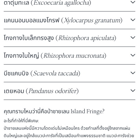
ตาตุ่มทะเล (
Excoecaria agallocha
)
แคนนอนบอลแมงโกรฟ (
Xylocarpus granatum
)
โกงกางใบเล็กทรงสูง (
Rhizophora apiculata
)
โกงกางใบใหญ่ (
Rhizophora mucronata
)
บีชแคบบิจ (
Scaevola taccada
)
เตยหอม (
Pandanus odorifer
)
คุณทราบไหมว่านี่คือป่าชายเลน Island Fringe?
อะไรที่ทำให้ที่นี่พิเศษ:
ป่าชายเลนแห่งนี้มีความโดดเด่นไม่เหมือนใคร ด้วยทำเลที่ตั้งอยู่ไกลจากแผ่น
ดินใหญ่และอยู่ใกล้แนวปะการังที่เป็นเสมือนกำแพงธรรมชาติ แนวปะการังช่วย