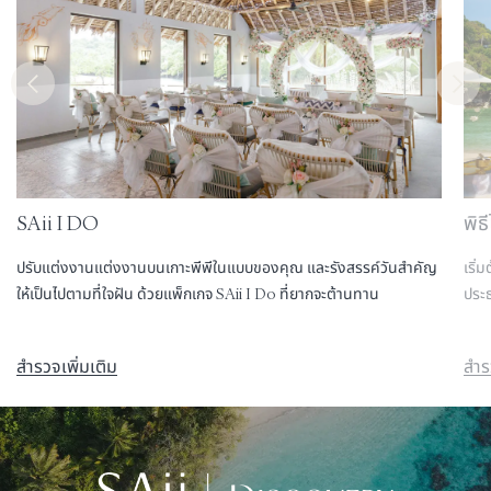
SAii I DO
พิธ
ปรับแต่งงานแต่งงานบนเกาะพีพีในแบบของคุณ และรังสรรค์วันสำคัญ
เริ่
ให้เป็นไปตามที่ใจฝัน ด้วยแพ็กเกจ SAii I Do ที่ยากจะต้านทาน
ประธ
สำรวจเพิ่มเติม
สำร