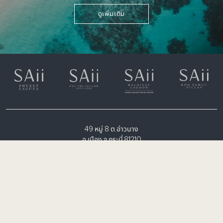
ดูเพิ่มเติม
49 หมู่ 8 ต.อ่าวนาง
อ.เมือง จ.กระบี่ 81210
+66 (0) 75 628 900
rsvn.phiphi@saiihotels.com