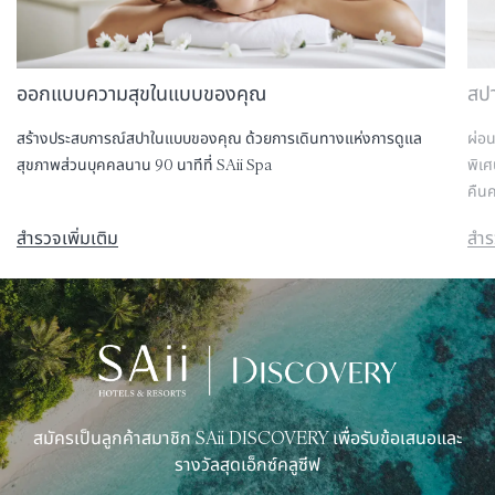
ออกแบบความสุขในแบบของคุณ
สปา
สร้างประสบการณ์สปาในแบบของคุณ ด้วยการเดินทางแห่งการดูแล
ผ่อน
สุขภาพส่วนบุคคลนาน 90 นาทีที่ SAii Spa
พิเศ
คืนค
สำรวจเพิ่มเติม
สำร
สมัครเป็นลูกค้าสมาชิก SAii DISCOVERY เพื่อรับข้อเสนอและ
รางวัลสุดเอ็กซ์คลูซีฟ