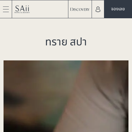
จองเลย
ทราย สปา