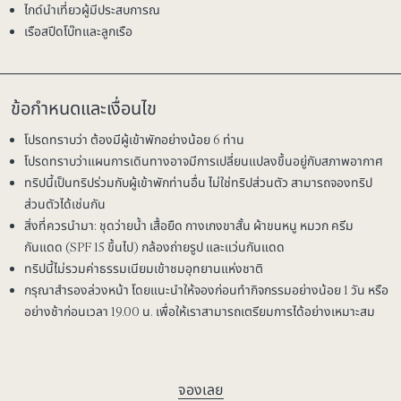
ไกด์นำเที่ยวผู้มีประสบการณ
เรือสปีดโบ๊ทและลูกเรือ
ข้อกำหนดและเงื่อนไข
โปรดทราบว่า
ต้องมีผู้เข้าพักอย่างน้อย 6 ท่าน
โปรดทราบว่าแผนการเดินทางอาจมีการเปลี่ยนแปลงขึ้นอยู่กับสภาพอากาศ
ทริปนี้เป็นทริปร่วมกับผู้เข้าพักท่านอื่น ไม่ใช่ทริปส่วนตัว สามารถจองทริป
ส่วนตัวได้เช่นกัน
สิ่งที่ควรนำมา: ชุดว่ายน้ำ เสื้อยืด กางเกงขาสั้น ผ้าขนหนู หมวก ครีม
กันแดด (SPF 15 ขึ้นไป) กล้องถ่ายรูป และแว่นกันแดด
ทริปนี้ไม่รวมค่าธรรมเนียมเข้าชมอุทยานแห่งชาติ
กรุณาสำรองล่วงหน้า โดยแนะนำให้จองก่อนทำกิจกรรมอย่างน้อย 1 วัน หรือ
อย่างช้าก่อนเวลา 19.00 น. เพื่อให้เราสามารถเตรียมการได้อย่างเหมาะสม
จองเลย