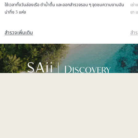
ใช้เวลาทั้งวันล่องเรือ ดำน้ำตื้น และออกสำรวจรอบ ๆ จุดชมความงามอัน
เช่า
น่าทึ่ง 3 แห่ง
ยา แ
สำรวจเพิ่มเติม
สำร
สมัครเป็นลูกค้าสมาชิก SAii DISCOVERY เพื่อรับข้อเสนอและ
รางวัลสุดเอ็กซ์คลูซีฟ
ดูเพิ่มเติม