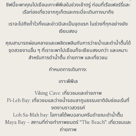
ซีฟนี้จะพาคุณไปเยือนเกาะพีพีเลในช่วงเช้าตรู่ ก่อนที่เรือเฟอร์รี่และ
เรือท่องเที่ยวจากภูเก็ตและกระบี่จะเดินทางมาถึง
เราจะไปถึงถ้ำไวกิ้งและอ่าวปิเละเป็นจุดแรก ในช่วงที่ทุกอย่างยัง
เงียบสงบ
คุณสามารถผ่อนคลายและเพลิดเพลินกับการว่ายน้ำและดำน้ำตื้นได้
จุดสวยงามอื่น ๆ ที่เราจะพาไปเยือนก็จะเงียบสงบกว่า และเหมาะ
สำหรับการดำน้ำตื้น ถ่ายภาพ และเที่ยวชม
กำหนดการเดินทาง:
เกาะพีพีเล
Viking Cave: เที่ยวชมและถ่ายภาพ
Pi-Leh Bay: เที่ยวชมและว่ายน้ำรอบลากูนธรรมชาติอันซ่อนเร้นที่
งดงามราวสวรรค์
Loh Sa-Mah bay: โอกาสได้พบฉลามครีบดำขณะดำน้ำตื้น
Maya Bay – สถานที่ถ่ายทำภาพยนตร์ “The Beach”: เที่ยวชมและ
ถ่ายภาพ