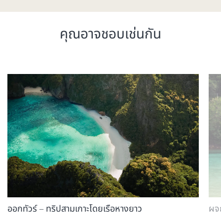
คุณอาจชอบเช่นกัน
ออกทัวร์ – ทริปสามเกาะโดยเรือหางยาว
ผจญ