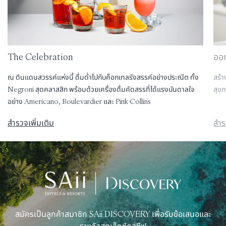
The Celebration
ออ
ณ ดินแดนสวรรค์แห่งนี้ ดื่มด่ำไปกับค็อกเทลรังสรรค์อย่างประณีต ทั้ง
สร้
Negroni สุดคลาสสิก พร้อมด้วยเครื่องดื่มคัดสรรที่ได้แรงบันดาลใจ
สุขภ
อย่าง Americano, Boulevardier และ Pink Collins
สำรวจเพิ่มเติม
สำร
สมัครเป็นลูกค้าสมาชิก SAii DISCOVERY เพื่อรับข้อเสนอและ
รางวัลสุดเอ็กซ์คลูซีฟ