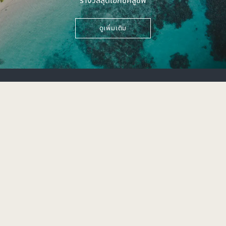
ดูเพิ่มเติม
49 หมู่ 8 ต.อ่าวนาง
อ.เมือง จ.กระบี่ 81210
+66 (0) 75 628 900
rsvn.phiphi@saiihotels.com