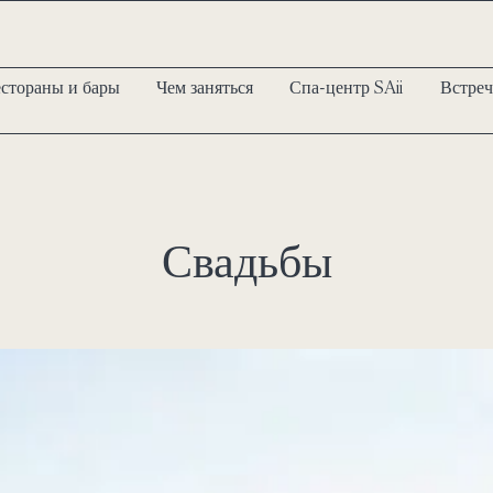
естораны и бары
Чем заняться
Спа-центр SAii
Встреч
Свадьбы