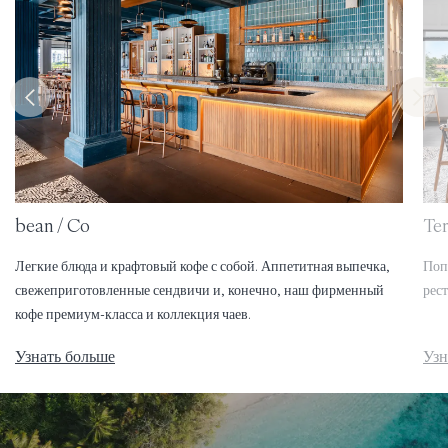
bean / Co
Te
Легкие блюда и крафтовый кофе с собой. Аппетитная выпечка,
Поп
свежеприготовленные сендвичи и, конечно, наш фирменный
рес
кофе премиум-класса и коллекция чаев.
Узнать больше
Узн