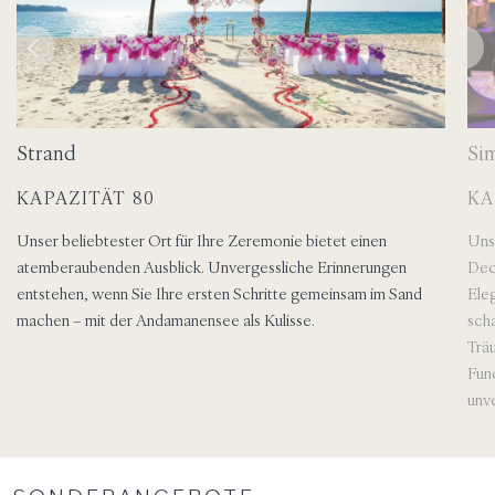
Strand
Sim
KAPAZITÄT 80
KA
Unser beliebtester Ort für Ihre Zeremonie bietet einen
Uns
atemberaubenden Ausblick. Unvergessliche Erinnerungen
Deck
entstehen, wenn Sie Ihre ersten Schritte gemeinsam im Sand
Ele
machen – mit der Andamanensee als Kulisse.
scha
Trä
Fun
unv