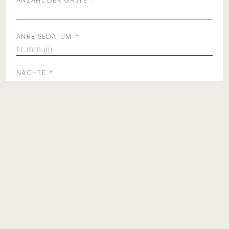
ANZAHL DER GÄSTE
*
ANREISEDATUM
*
MM/TT/JJJJ
NÄCHTE
*
ANZAHL DER ZIMMER
*
PRÄFIX
NAME
*
NACHNAME
*