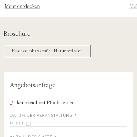
Umsetzung im tropischen Stil.
uns
Mehr entdecken
Meh
Broschüre
Hochzeitsbroschüre Herunterladen
Angebotsanfrage
„
*
“ kennzeichnet Pflichtfelder
DATUM DER VERANSTALTUNG
*
MM/TT/JJJJ