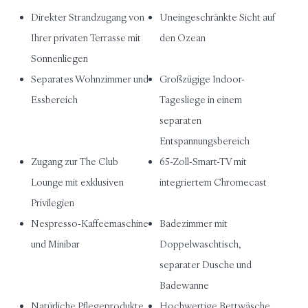
Direkter Strandzugang von
Uneingeschränkte Sicht auf
Ihrer privaten Terrasse mit
den Ozean
Sonnenliegen
Separates Wohnzimmer und
Großzügige Indoor-
Essbereich
Tagesliege in einem
separaten
Entspannungsbereich
Zugang zur The Club
65-Zoll-Smart-TV mit
Lounge
mit exklusiven
integriertem Chromecast
Privilegien
Nespresso-Kaffeemaschine
Badezimmer mit
und Minibar
Doppelwaschtisch,
separater Dusche und
Badewanne
Natürliche Pflegeprodukte
Hochwertige Bettwäsche,