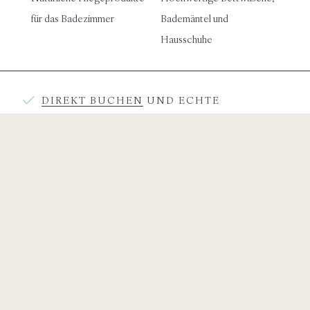
für das Badezimmer
Bademäntel und
Hausschuhe
DIREKT BUCHEN
UND ECHTE
SORGENFREIHEIT ENTDECKEN
Jetzt Buchen
Das könnte Ihnen auch gefallen