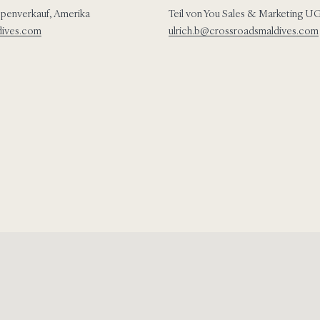
ppenverkauf, Amerika
Teil von You Sales & Marketing U
dives.com
ulrich.b@crossroadsmaldives.com