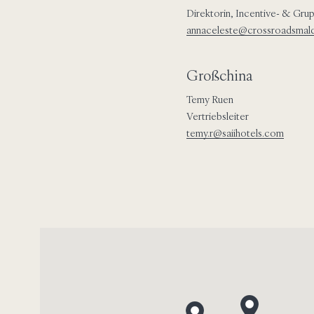
Direktorin, Incentive- & Gru
annaceleste@crossroadsmal
Großchina
Temy Ruen
Vertriebsleiter
temy.r@saiihotels.com