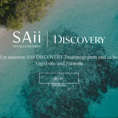
d in unserem SAii DISCOVERY Treueprogramm und sichern
Angebote und Prämien.
Mehr
Erfahren