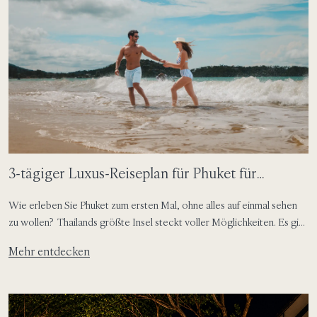
3-tägiger Luxus-Reiseplan für Phuket für
Erstbesucher
Wie erleben Sie Phuket zum ersten Mal, ohne alles auf einmal sehen
zu wollen? Thailands größte Insel steckt voller Möglichkeiten. Es gibt
Strände mit feinem, weichem Sand, farbenfrohe Altstadtgassen,
Mehr entdecken
lokale Fischmärkte, Aussichtspunkte für den Sonnenuntergang und
ruhige Momente im Resort, die zum Innehalten einladen. Für
Erstbesucher geht es bei der besten Phuket-Reiseroute nicht um Eile
[…]