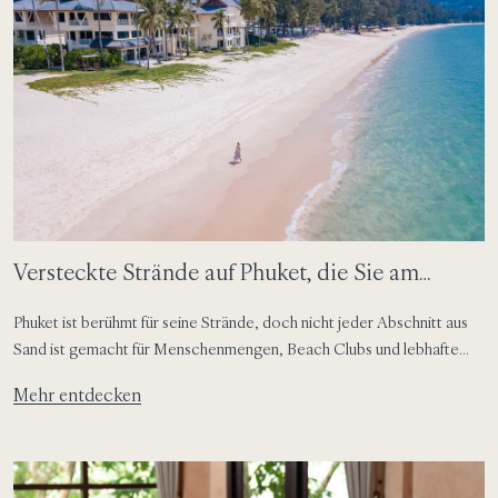
Versteckte Strände auf Phuket, die Sie am
liebsten für sich behalten würden
Phuket ist berühmt für seine Strände, doch nicht jeder Abschnitt aus
Sand ist gemacht für Menschenmengen, Beach Clubs und lebhafte
Nachmittage. Abseits der bekanntesten Küsten der Insel finden
Mehr entdecken
Reisende noch immer ruhigere Buchten, versteckte Buchten und
sanfte Küstenabschnitte, die wie geschaffen sind für gemächliche
Schwimmrunden, sandige Füße und ungeplante Tage auf der Insel. Für
Gäste, die […]