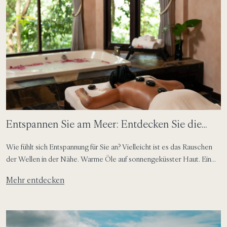
Entspannen Sie am Meer: Entdecken Sie die
Signature Spa-Behandlungen in den SAii Hotels
Wie fühlt sich Entspannung für Sie an? Vielleicht ist es das Rauschen
& Resorts
der Wellen in der Nähe. Warme Öle auf sonnengeküsster Haut. Ein
stiller Moment nach einer langen Reise. Oder einfach Zeit, um
Mehr entdecken
innezuhalten, langsamer zu werden und wieder bei sich anzukommen.
Bei SAii Hotels & Resorts ist Wohlbefinden vom Rhythmus jedes
Reiseziels geprägt. Inspiriert von […]