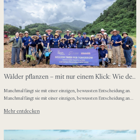
Wälder pflanzen – mit nur einem Klick: Wie der
Green Button kleine Entscheidungen
Manchmal fängt sie mit einer einzigen, bewussten Entscheidung an.
in dauerhafte Wirkung verwandelt
Manchmal fängt sie mit einer einzigen, bewussten Entscheidung an.
Bei SAii Hotels & Resorts hat diese Idee mit dem Green Button
Mehr entdecken
Gestalt angenommen – einer einfachen digitalen Funktion, mit der
Gäste auf den täglichen Wechsel von Bettwäsche und Handtüchern
verzichten und diese Entscheidung in wirksames Handeln für die
Umwelt verwandeln können. Bereits verfügbar bei SAii […]