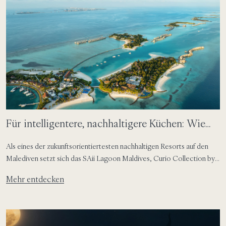
Für intelligentere, nachhaltigere Küchen: Wie
SAii Lagoon Maldives die Reduzierung von
Als eines der zukunftsorientiertesten nachhaltigen Resorts auf den
Lebensmittelabfällen auf den Malediven
Malediven setzt sich das SAii Lagoon Maldives, Curio Collection by
Hilton, dafür ein, die natürliche Schönheit der Malediven zu schützen
vorantreibt
Mehr entdecken
und zugleich das Gästeerlebnis durch achtsame Praktiken zu
bereichern. Unser jüngster Meilenstein – der Beitritt zum FIT Food
Waste Tech Programme im CROSSROADS Maldives – ist ein
wichtiger Schritt, um die Art und Weise zu verändern, wie das Resort