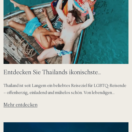
Entdecken Sie Thailands ikonischste
Inselrefugien für LGBTQ-Reisende
Thailand ist seit Langem ein beliebtes Reiseziel für LGBTQ-Reisende
– offenherzig, einladend und mühelos schön. Von lebendigen
Strandszenen und erstklassigem Nachtleben bis hin zu ruhigen
Mehr entdecken
Inselrefugien, eingerahmt von dramatischer Natur, bietet das Land
Raum, Individualität in all ihren Facetten zu feiern. Gemeinsam mit The
Gay Passport erkunden wir drei der ikonischsten Inselziele Thailands
– […]