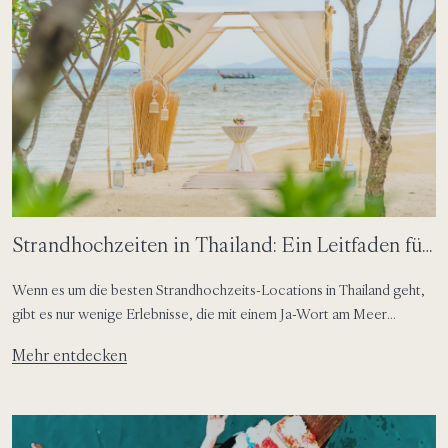
Strandhochzeiten in Thailand: Ein Leitfaden für
Phuket, Phi Phi und Koh Samui
Wenn es um die besten Strandhochzeits-Locations in Thailand geht,
gibt es nur wenige Erlebnisse, die mit einem Ja-Wort am Meer
vergleichbar sind. Vielleicht liegt es am Licht. Vielleicht ist es das
Mehr entdecken
Rauschen des Wassers oder die Art, wie sich alles ein wenig
entspannter anfühlt, wenn Sie von Natur umgeben sind. In Thailand
tragen Hochzeiten oft diese […]