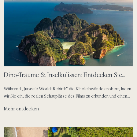
Dino-Träume & Inselkulissen: Entdecken Sie
Thailands ikonische Filmkulissen ab SAii Phi Phi
Während „Jurassic World: Rebirth“ die Kinoleinwände erobert, laden
wir Sie ein, die realen Schauplätze des Films zu erkunden und einen
Eindruck von der atemberaubenden Action zu gewinnen.
Mehr entdecken