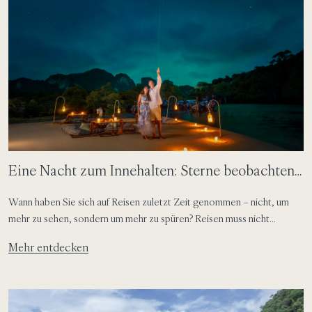
Eine Nacht zum Innehalten: Sterne beobachten
auf Phi Phi Island
Wann haben Sie sich auf Reisen zuletzt Zeit genommen – nicht, um
mehr zu sehen, sondern um mehr zu spüren? Reisen muss nicht
vollgepackt sein, um sich bedeutungsvoll anzufühlen. Einige der
Mehr entdecken
nachhaltigsten Momente entstehen, wenn Sie innehalten und sich
erlauben, ganz im Augenblick zu sein. Auf einer Insel stellt sich dieser
Rhythmus ganz von selbst ein. Die Tage folgen der Sonne, […]