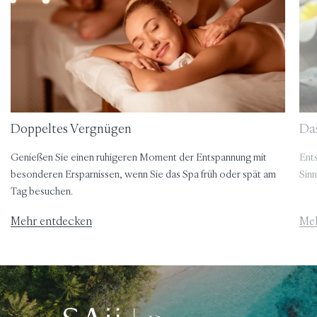
Doppeltes Vergnügen
Das
Genießen Sie einen ruhigeren Moment der Entspannung mit
Ents
besonderen Ersparnissen, wenn Sie das Spa früh oder spät am
Sin
Tag besuchen.
Mehr entdecken
Meh