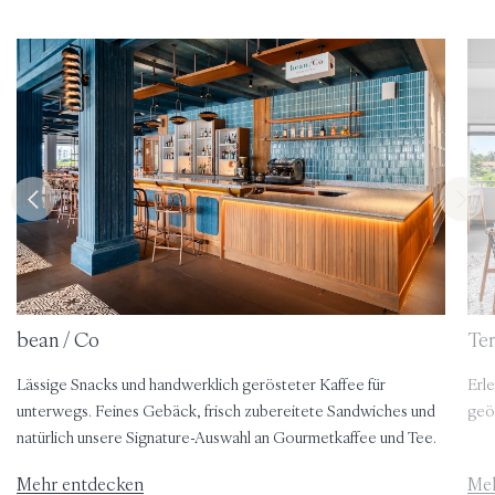
bean / Co
Te
Lässige Snacks und handwerklich gerösteter Kaffee für
Erl
unterwegs. Feines Gebäck, frisch zubereitete Sandwiches und
geö
natürlich unsere Signature-Auswahl an Gourmetkaffee und Tee.
Mehr entdecken
Meh