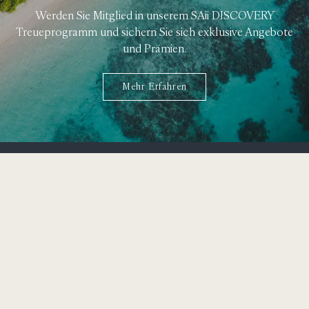
Werden Sie Mitglied in unserem SAii DISCOVERY
Treueprogramm und sichern Sie sich exklusive Angebote
und Prämien.
Mehr Erfahren
323 Moo 2 Srisoonthorn Road,
Cherngtalay, Thalang,
Bangtao Bay, Phuket 83110
+66 (0) 76 360 600