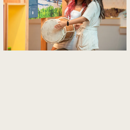
Entdecken Sie die Malediven – Maldives
Discovery Centre
Direkt neben dem Welcome Pavilion an The Marina lädt das Maldives
Discovery Centre SAii Gäste jeden Alters ein, in die Geschichten
hinter Sand und Meer einzutauchen. Mit fünf interaktiven Zonen –
darunter ein Korallenriff-Tunnel, eine Heritage Gallery und eine
Präsentation lokaler Handwerkskunst – erweckt es die maledivische
Kultur auf spielerische, inspirierende Weise zum Leben. Begleitet von
herzlichen lokalen Gastgebern ist dies mehr als eine Ausstellung; es ist
eine persönliche Einführung in die Menschen, Traditionen und den