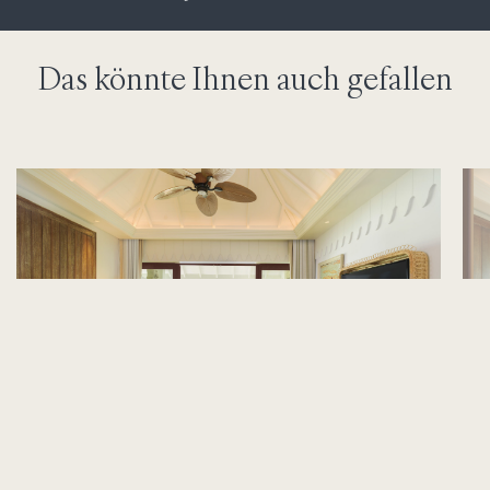
Das könnte Ihnen auch gefallen
Sky Zimmer
St