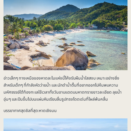
อ่าวเล็กๆ ทางเหนือของหาดละไมแห่งนี้โค้งรับผืนน้ำใสสงบ เหมาะอย่างยิ่ง
สำหรับเด็กๆ ที่กำลังหัดว่ายน้ำ และนักดำน้ำตื้นที่อยากออกไปค้นพบความ
มหัศจรรย์ใต้ท้องทะเลใช้เวลาทั้งวันอาบแดดบนหาดทรายขาวละเอียด ลุยน้ำ
อุ่นๆ และปีนขึ้นไปบนแผ่นหินเรียบลื่นรูปทรงโดดเด่นที่โผล่พ้นคลื่น
บรรยากาศสุดชิลที่สุด:หาดเชิงมน