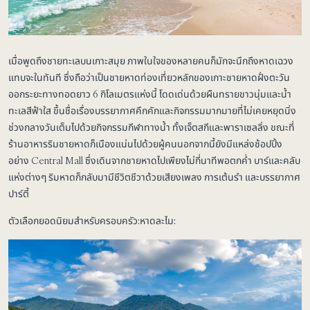
เมื่อพูดถึงชายทะเลบนเกาะสมุย ภาพในใจของหลายคนก็มักจะนึกถึงหาดเฉวง
แทบจะในทันที ซึ่งถือว่าเป็นชายหาดท่องเที่ยวหลักของเกาะชายหาดฝั่งตะวัน
ออกระยะทางทอดยาว 6 กิโลเมตรแห่งนี้ โดดเด่นด้วยผืนทรายขาวนุ่มและน้ำ
ทะเลสีฟ้าใส ขึ้นชื่อเรื่องบรรยากาศคึกคักและกิจกรรมมากมายที่ไม่เคยหยุดนิ่ง
ช่วงกลางวันเต็มไปด้วยกิจกรรมกีฬาทางน้ำ ทั้งเจ็ตสกีและพาราเซลลิ่ง ขณะที่
ร้านอาหารริมชายหาดก็เนืองแน่นไปด้วยผู้คนนอกจากนี้ยังมีแหล่งช้อปปิ้ง
อย่าง Central Mall ซึ่งเดินจากชายหาดไปเพียงไม่กี่นาทีพอตกค่ำ บาร์และคลับ
แห่งต่างๆ ริมหาดก็กลับมามีชีวิตชีวาด้วยเสียงเพลง การเต้นรำ และบรรยากาศ
ปาร์ตี้
ตัวเลือกยอดนิยมสำหรับครอบครัว:หาดละไม: