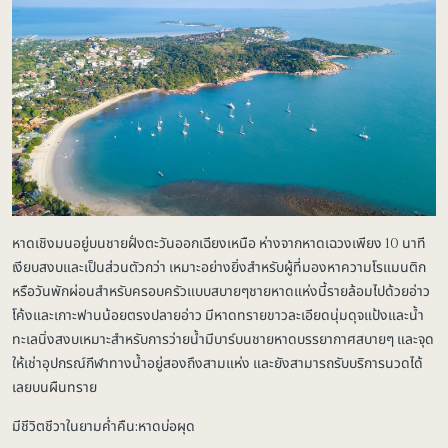
หาดเชิงมนอยู่บนชายฝั่งตะวันออกเฉียงเหนือ ห่างจากหาดเฉวงเพียง 10 นาที
เงียบสงบและเป็นส่วนตัวกว่า เหมาะอย่างยิ่งสำหรับผู้ที่มองหาความโรแมนติก
หรือวันพักผ่อนสำหรับครอบครัวแบบสบายๆชายหาดแห่งนี้รายล้อมไปด้วยอ่าว
โค้งและเกาะฟานน้อยตรงปลายอ่าว มีหาดทรายขาวละเอียดนุ่มดุจแป้งและน้ำ
ทะเลนิ่งสงบเหมาะสำหรับการว่ายน้ำมีบาร์บนชายหาดบรรยากาศสบายๆ และจุด
ให้เช่าอุปกรณ์กีฬาทางน้ำอยู่สองถึงสามแห่ง และยังสามารถรับบริการนวดได้
เลยบนผืนทราย
มีชีวิตชีวาในยามค่ำคืน:หาดบ่อผุด