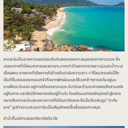
หาดละไมเป็นชายหาดยอดนิยมอันดับสองของเกาะสมุยรองจากหาดเฉวง ซึ่ง
บรรยากาศที่นี่ผ่อนคลายและสบายๆ มากกว่าด้วยหาดทรายขาวนุ่มและน้ำทะเล
เอื่อยสงบ ชายหาดที่เรียงรายไปด้วยต้นปาล์มความยาว 4 กิโลเมตรแห่งนี้จึง
เป็นที่ชื่นชอบของครอบครัวที่อยากพักผ่อนและใช้เวลาช้าๆหาดละไมอยู่บน
ชายฝั่งตะวันออก อยู่ทางใต้ของหาดเฉวง มีบาร์และร้านอาหารสองถึงสามแห่ง
อยู่ริมหาด และยังมีอีกหลายแห่งอยู่ด้านใน โดยมีถนนสายหลักมุ่งหน้าสู่ตลาด
กลางคืนหาดละไมปลายหาดทางใต้มีหินตาหินยาย ซึ่งเป็นโขดหินรูป “ตากับ
ยาย” รูปร่างชวนสะดุดตาอันเป็นสัญลักษณ์ขึ้นชื่อของเกาะสมุย
ดำน้ำตื้นอย่างปลอดภัย:คริสตัล บีช