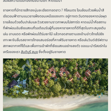
สัมผัสความเป็นท้องถิ่นขนานแท้: หาดแม่น้ำ
ชายหาดที่มีทรายสีทองนุ่มละเอียดทอดยาว 7 กิโลเมตร โอบล้อมด้วยผืนน้ำสี
เขียวอมฟ้าตามแนวชายฝั่งตอนเหนือของเกาะ อยู่ทางตะวันตกของหาดบ่อผุด
รายล้อมด้วยต้นปาล์มและวิวสวยงามราวภาพบนโปสการ์ด หาดแม่น้ำคือสถาน
ที่พักผ่อนอันเงียบสงบที่รอต้อนรับผู้ที่มองหาชายหาดที่ดีที่สุดในเกาะสมุยเดิน
เล่น อาบแดด หรือพักผ่อนใต้ร่มเงาไม้ แล้วทอดสายตามองข้ามอ่าวไทยไปยัง
เกาะพะงันลิ้มรสอาหารไทยแสนอร่อยที่คาเฟ่ริมชายหาด หรือเล่นวินด์เซิร์ฟตาม
สภาพอากาศก็ได้และเพื่อการเข้าพักที่เงียบสงบอย่างลงตัว ขอแนะนำรีสอร์ทใน
เครือของเรา
สันติบุรี สมุย
ซึ่งตั้งอยู่ริมชายหาด