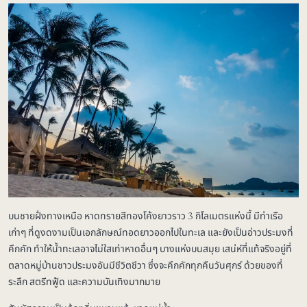
บนชายฝั่งทางเหนือ หาดทรายสีทองโค้งยาวราว 3 กิโลเมตรแห่งนี้ มีท่าเรือ
เก่าๆ ที่ดูงดงามเป็นเอกลักษณ์ทอดยาวออกไปในทะเล และยังเป็นอ่าวประมงที่
คึกคัก ทำให้น้ำทะเลอาจไม่ใสเท่าหาดอื่นๆ บางแห่งบนสมุย เสน่ห์ที่แท้จริงอยู่ที่
ตลาดหมู่บ้านชาวประมงอันมีชีวิตชีวา ซึ่งจะคึกคักทุกคืนวันศุกร์ ด้วยของที่
ระลึก สตรีทฟู้ด และความบันเทิงมากมาย