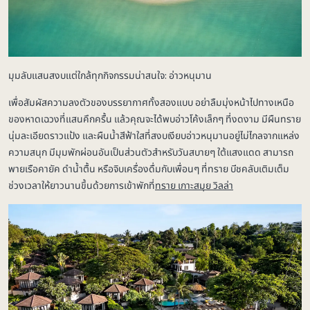
มุมลับแสนสงบแต่ใกล้ทุกกิจกรรมน่าสนใจ: อ่าวหนุมาน
เพื่อสัมผัสความลงตัวของบรรยากาศทั้งสองแบบ อย่าลืมมุ่งหน้าไปทางเหนือ
ของหาดเฉวงที่แสนคึกครื้น แล้วคุณจะได้พบอ่าวโค้งเล็กๆ ที่งดงาม มีผืนทราย
นุ่มละเอียดราวแป้ง และผืนน้ำสีฟ้าใสที่สงบเงียบอ่าวหนุมานอยู่ไม่ไกลจากแหล่ง
ความสนุก มีมุมพักผ่อนอันเป็นส่วนตัวสำหรับวันสบายๆ ใต้แสงแดด สามารถ
พายเรือคายัค ดำน้ำตื้น หรือจิบเครื่องดื่มกับเพื่อนๆ ที่ทราย บีชคลับเติมเต็ม
ช่วงเวลาให้ยาวนานขึ้นด้วยการเข้าพักที่
ทราย เกาะสมุย วิลล่า