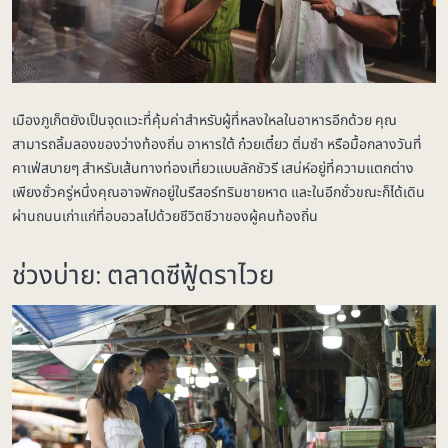
เมืองภูเก็ตยังเป็นจุดแวะที่คุ้มค่าสำหรับผู้ที่หลงใหลในอาหารอีกด้วย คุณ
สามารถลิ้มลองของว่างท้องถิ่น อาหารใต้ ก๋วยเตี๋ยว ติ่มซำ หรือมื้อกลางวันที่
คาเฟ่สบายๆ สำหรับเส้นทางท่องเที่ยวแบบลักชัวรี เสน่ห์อยู่ที่ความแตกต่าง
เพียงชั่วครู่หนึ่งคุณอาจพักอยู่ในรีสอร์ทริมชายหาด และในอีกชั่วขณะก็ได้เดิน
ผ่านถนนเก่าแก่ที่อบอวลไปด้วยชีวิตชีวาของผู้คนท้องถิ่น
ช่วงบ่าย: ตลาดซีฟู้ดราไวย