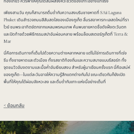
ท่องเที่ยว ควรพาให้คุณได้สัมผัสจังหวะชีวิตของเกาะอย่างแท้จริง
เพียงสามวัน คุณก็สามารถดื่มด่ำกับความสงบริมชายหาดที่ SAii Laguna
Phuket เดินสำรวจถนนสีสันสดใสของเมืองภูเก็ต ลิ้มรสอาหารทะเลสดใหม่ที่รา
ไวย์ ชมพระอาทิตย์ตกจากแหลมพรหมเทพ ค้นพบชายหาดชื่อดังฝั่งตะวันตก
และปิดท้ายด้วยพิธีกรรมสปาอันผ่อนคลาย พร้อมล็อบสเตอร์ภูเก็ตที่ Terra &
Mar
นี่คือการเดินทางที่เต็มไปด้วยความต่างหลากหลาย แต่ไม่ใช่การเดินทางที่เร่ง
รีบ ทั้งชายหาดและตัวเมือง ทั้งรสชาติท้องถิ่นและความสบายแบบรีสอร์ท ทั้ง
จุดชมวิวอันงดงามและมื้อค่ำอันเงียบสงบ สำหรับผู้มาเยือนครั้งแรก นี่คือเสน่ห์
ของภูเก็ต—ในแต่ละวันอาจให้ความรู้สึกแตกต่างกันไป ขณะเดียวกันก็ยังเปิด
พื้นที่ให้คุณได้ผ่อนจังหวะลง และดื่มด่ำกับเกาะแห่งนี้อย่างเต็มที่
< ย้อนกลับ