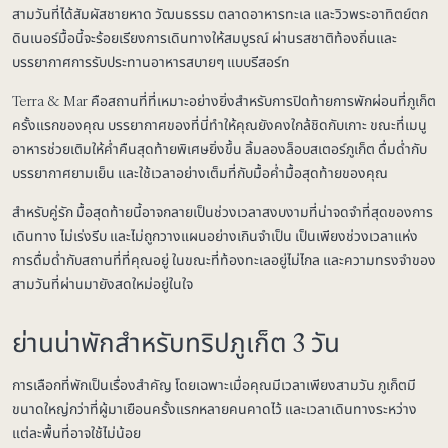
สามวันที่ได้สัมผัสชายหาด วัฒนธรรม ตลาดอาหารทะเล และวิวพระอาทิตย์ตก
ดินเนอร์มื้อนี้จะร้อยเรียงการเดินทางให้สมบูรณ์ ผ่านรสชาติท้องถิ่นและ
บรรยากาศการรับประทานอาหารสบายๆ แบบรีสอร์ท
Terra & Mar คือสถานที่ที่เหมาะอย่างยิ่งสำหรับการปิดท้ายการพักผ่อนที่ภูเก็ต
ครั้งแรกของคุณ บรรยากาศของที่นี่ทำให้คุณยังคงใกล้ชิดกับเกาะ ขณะที่เมนู
อาหารช่วยเติมให้ค่ำคืนสุดท้ายพิเศษยิ่งขึ้น ลิ้มลองล็อบสเตอร์ภูเก็ต ดื่มด่ำกับ
บรรยากาศยามเย็น และใช้เวลาอย่างเต็มที่กับมื้อค่ำมื้อสุดท้ายของคุณ
สำหรับคู่รัก มื้อสุดท้ายนี้อาจกลายเป็นช่วงเวลาสงบงามที่น่าจดจำที่สุดของการ
เดินทาง ไม่เร่งรีบ และไม่ถูกวางแผนอย่างเกินจำเป็น เป็นเพียงช่วงเวลาแห่ง
การดื่มด่ำกับสถานที่ที่คุณอยู่ ในขณะที่ท้องทะเลอยู่ไม่ไกล และความทรงจำของ
สามวันที่ผ่านมายังสดใหม่อยู่ในใจ
ย่านน่าพักสำหรับทริปภูเก็ต 3 วัน
การเลือกที่พักเป็นเรื่องสำคัญ โดยเฉพาะเมื่อคุณมีเวลาเพียงสามวัน ภูเก็ตมี
ขนาดใหญ่กว่าที่ผู้มาเยือนครั้งแรกหลายคนคาดไว้ และเวลาเดินทางระหว่าง
แต่ละพื้นที่อาจใช้ไม่น้อย