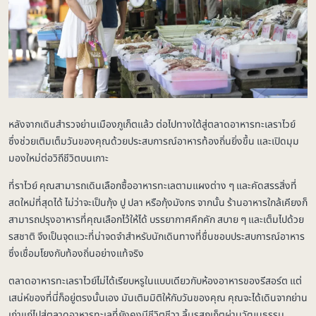
หลังจากเดินสำรวจย่านเมืองภูเก็ตแล้ว ต่อไปทางใต้สู่ตลาดอาหารทะเลราไวย์
ซึ่งช่วยเติมเต็มวันของคุณด้วยประสบการณ์อาหารท้องถิ่นยิ่งขึ้น และเปิดมุม
มองใหม่ต่อวิถีชีวิตบนเกาะ
ที่ราไวย์ คุณสามารถเดินเลือกซื้ออาหารทะเลตามแผงต่าง ๆ และคัดสรรสิ่งที่
สดใหม่ที่สุดได้ ไม่ว่าจะเป็นกุ้ง ปู ปลา หรือกุ้งมังกร จากนั้น ร้านอาหารใกล้เคียงก็
สามารถปรุงอาหารที่คุณเลือกไว้ให้ได้ บรรยากาศคึกคัก สบาย ๆ และเต็มไปด้วย
รสชาติ จึงเป็นจุดแวะที่น่าจดจำสำหรับนักเดินทางที่ชื่นชอบประสบการณ์อาหาร
ซึ่งเชื่อมโยงกับท้องถิ่นอย่างแท้จริง
ตลาดอาหารทะเลราไวย์ไม่ได้เรียบหรูในแบบเดียวกับห้องอาหารของรีสอร์ต แต่
เสน่ห์ของที่นี่ก็อยู่ตรงนั้นเอง มันเติมมิติให้กับวันของคุณ คุณจะได้เดินจากย่าน
เก่าแก่ไปสู่ตลาดอาหารทะเลที่ยังคงมีชีวิตชีวา ลิ้มรสภูเก็ตผ่านวัฒนธรรม