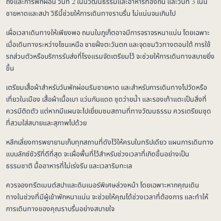
ถึงและการพักผ่อน วันที่ 2 เน้นวัฒนธรรมและอาหารท้องถิ่น และวันที่ 3 เน้น
ชายหาดและสปา วิธีนี้ช่วยให้การเดินทางราบรื่น ไม่แน่นจนเกินไป
เผื่อเวลาเดินทางให้เพียงพอ ถนนในภูเก็ตอาจมีการจราจรหนาแน่น โดยเฉพาะ
เมื่อเดินทางระหว่างโซนเหนือ ชายฝั่งตะวันตก และจุดชมวิวทางตอนใต้ การใช้
รถส่วนตัวหรือบริการรับส่งที่โรงแรมจัดเตรียมไว้ จะช่วยให้การเดินทางสบายยิ่ง
ขึ้น
เตรียมเสื้อผ้าสำหรับวันพักผ่อนริมชายหาด และสำหรับการเดินทางไปวัดหรือ
เที่ยวในเมือง เสื้อผ้าเนื้อเบา แว่นกันแดด ชุดว่ายน้ำ และรองเท้าแตะเป็นสิ่งที่
ควรมีติดตัว แต่หากมีแผนจะไปเยี่ยมชมสถานที่ทางวัฒนธรรม ควรเตรียมชุด
ที่สวมใส่สบายและสุภาพไปด้วย
หลีกเลี่ยงการพยายามเก็บทุกสถานที่ดังไว้ให้ครบในทริปเดียว แผนการเดินทาง
แบบลักซ์ชัวรีที่ดีที่สุด จะเผื่อพื้นที่ไว้สำหรับช่วงเวลาที่เกิดขึ้นอย่างเป็น
ธรรมชาติ มื้ออาหารที่ไม่เร่งรีบ และเวลาริมทะเล
ควรจองทรีตเมนต์สปาและดินเนอร์พิเศษล่วงหน้า โดยเฉพาะหากคุณเดิน
ทางในช่วงที่มีผู้เข้าพักหนาแน่น จะช่วยให้คุณได้ช่วงเวลาที่ต้องการ และทำให้
การเดินทางของคุณราบรื่นอย่างสบายใจ