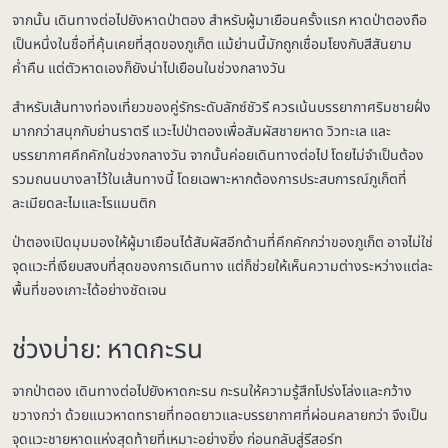
จากนั้น เดินทางต่อไปยังหาดป่าตอง สำหรับผู้มาเยือนครั้งแรก หาดป่าตองถือ
เป็นหนึ่งในชื่อที่คุ้นเคยที่สุดของภูเก็ต แม้ย่านนี้มักถูกเชื่อมโยงกับสีสันยาม
ค่ำคืน แต่ตัวหาดเองก็ยังน่าไปเยือนในช่วงกลางวัน
สำหรับเส้นทางท่องเที่ยวของคู่รักระดับลักซ์ชัวรี ควรเน้นบรรยากาศริมชายฝั่ง
มากกว่าสนุกกับย่านราตรี แวะไปป่าตองเพื่อสัมผัสชายหาด วิวทะเล และ
บรรยากาศคึกคักในช่วงกลางวัน จากนั้นค่อยเดินทางต่อไป โดยไม่จำเป็นต้อง
รวมถนนบางลาไว้ในเส้นทางนี้ โดยเฉพาะหากต้องการประสบการณ์ภูเก็ตที่
ละเมียดละไมและโรแมนติก
ป่าตองเปิดมุมมองให้ผู้มาเยือนได้สัมผัสอีกด้านที่คึกคักกว่าของภูเก็ต อาจไม่ใช่
จุดแวะที่เงียบสงบที่สุดของการเดินทาง แต่ก็ช่วยให้เห็นความต่างระหว่างแต่ละ
พื้นที่ของเกาะได้อย่างชัดเจน
ช่วงบ่าย: หาดกะรน
จากป่าตอง เดินทางต่อไปยังหาดกะรน กะรนให้ความรู้สึกโปร่งโล่งและกว้าง
ขวางกว่า ด้วยแนวหาดทรายที่ทอดยาวและบรรยากาศที่ผ่อนคลายกว่า จึงเป็น
จุดแวะชายหาดแห่งสุดท้ายที่เหมาะอย่างยิ่ง ก่อนกลับสู่รีสอร์ท