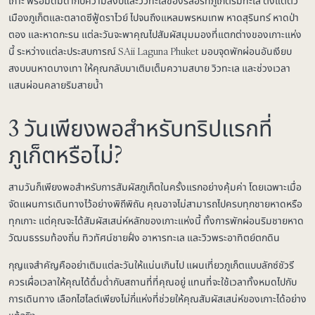
เกาะ พร้อมดื่มด่ำกับความสงบและวิวทะเลของรีสอร์ทภูเก็ตริมทะเล ตั้งแต่ตัว
เมืองภูเก็ตและตลาดซีฟู้ดราไวย์ ไปจนถึงแหลมพรหมเทพ หาดสุรินทร์ หาดป่า
ตอง และหาดกะรน แต่ละวันจะพาคุณไปสัมผัสมุมมองที่แตกต่างของเกาะแห่ง
นี้ ระหว่างแต่ละประสบการณ์ SAii Laguna Phuket มอบจุดพักผ่อนอันเงียบ
สงบบนหาดบางเทา ให้คุณกลับมาเติมเต็มความสบาย วิวทะเล และช่วงเวลา
แสนผ่อนคลายริมสายน้ำ
3 วันเพียงพอสำหรับทริปแรกที่
ภูเก็ตหรือไม่?
สามวันก็เพียงพอสำหรับการสัมผัสภูเก็ตในครั้งแรกอย่างคุ้มค่า โดยเฉพาะเมื่อ
จัดแผนการเดินทางไว้อย่างพิถีพิถัน คุณอาจไม่สามารถไปครบทุกชายหาดหรือ
ทุกเกาะ แต่คุณจะได้สัมผัสเสน่ห์หลักของเกาะแห่งนี้ ทั้งการพักผ่อนริมชายหาด
วัฒนธรรมท้องถิ่น ทิวทัศน์ชายฝั่ง อาหารทะเล และวิวพระอาทิตย์ตกดิน
กุญแจสำคัญคืออย่าเติมแต่ละวันให้แน่นเกินไป แผนเที่ยวภูเก็ตแบบลักซ์ชัวรี
ควรเผื่อเวลาให้คุณได้ดื่มด่ำกับสถานที่ที่คุณอยู่ แทนที่จะใช้เวลาทั้งหมดไปกับ
การเดินทาง เลือกไฮไลต์เพียงไม่กี่แห่งที่ช่วยให้คุณสัมผัสเสน่ห์ของเกาะได้อย่าง