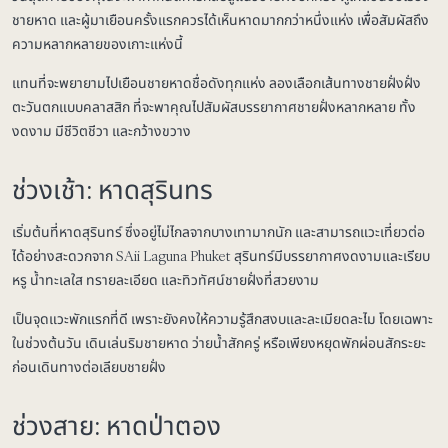
ชายหาด และผู้มาเยือนครั้งแรกควรได้เห็นหาดมากกว่าหนึ่งแห่ง เพื่อสัมผัสถึง
ความหลากหลายของเกาะแห่งนี้
แทนที่จะพยายามไปเยือนชายหาดชื่อดังทุกแห่ง ลองเลือกเส้นทางชายฝั่งฝั่ง
ตะวันตกแบบคลาสสิก ที่จะพาคุณไปสัมผัสบรรยากาศชายฝั่งหลากหลาย ทั้ง
งดงาม มีชีวิตชีวา และกว้างขวาง
ช่วงเช้า: หาดสุรินทร
เริ่มต้นที่หาดสุรินทร์ ซึ่งอยู่ไม่ไกลจากบางเทามากนัก และสามารถแวะเที่ยวต่อ
ได้อย่างสะดวกจาก SAii Laguna Phuket สุรินทร์มีบรรยากาศงดงามและเรียบ
หรู น้ำทะเลใส ทรายละเอียด และทิวทัศน์ชายฝั่งที่สวยงาม
เป็นจุดแวะพักแรกที่ดี เพราะยังคงให้ความรู้สึกสงบและละเมียดละไม โดยเฉพาะ
ในช่วงต้นวัน เดินเล่นริมชายหาด ว่ายน้ำสักครู่ หรือเพียงหยุดพักผ่อนสักระยะ
ก่อนเดินทางต่อเลียบชายฝั่ง
ช่วงสาย: หาดป่าตอง