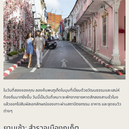
ในวันที่สองของคุณ ลองค้นพบภูเก็ตในมุมที่เปี่ยมด้วยวัฒนธรรมและเสน่ห์
ท้องถิ่นมากยิ่งขึ้น วันนี้เป็นวันที่เหมาะจะพักจากชายหาดสักสองสามชั่วโมง
แล้วออกไปสัมผัสเอกลักษณ์ของเกาะผ่านสถาปัตยกรรม อาหาร และจุดชมวิว
ต่างๆ
ยามเช้า: สำรวจเมืองภูเก็ต