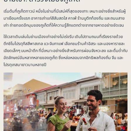
เริ่มต้นที่ภูเก็ตทาวน์ หนึ่งในย่านที่มีเสน่ห์ที่สุดของเกาะ เหมาะอย่างยิ่งสำหรับผู้
มาเยือนครั้งแรก อาคารเก่าแก่สีสันสดใส คาเฟ่ ร้านบูติกท้องถิ่น และถนนสาย
เก่า ถ่ายทอดอีกมุมของภูเก็ตที่ให้ความรู้สึกแตกต่างจากชายหาดอย่างชัดเจน
ใช้เวลาเดินเล่นในย่านเมืองเก่าอย่างไม่เร่งรีบ เดินไปตามถนนที่เรียงรายด้วย
ตึกชิโนโปรตุกีสสีพาสเทล แวะจิบกาแฟ เลือกชมร้านค้าอิสระ และมองหารายละ
เอียดเล็กๆ บนหน้าตึก ที่นี่เหมาะอย่างยิ่งสำหรับการผ่อนจังหวะลง และดื่มด่ำกับ
อัตลักษณ์อันหลากหลายของภูเก็ต ซึ่งหล่อหลอมจากอิทธิพลท้องถิ่น จีน และ
โปรตุเกสมายาวนานหลายปี