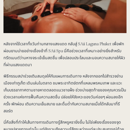
หลังจากใช้เวลาทั้งวันท่ามกลางแสงแดด กลับสู่ SAii Laguna Phuket เพื่อพัก
ผ่อนยามบ่ายอย่างเชื่องช้าที่ SAii Spa นี่คือช่วงเวลาที่เหมาะอย่างยิ่งสำหรับ
ทรีตเมนต์ว่านหางจระเข้เย็นสดชื่น เพื่อปลอบประโลมและมอบความสบายให้ผิว
ที่ผ่านแสงแดดมา
พิธีกรรมสปาช่วยเติมสมดุลให้กับแผนการเดินทาง หลังจากออกไปสำรวจย่าน
เมืองเก่าภูเก็ต เดินเล่นในตลาด ชมพระอาทิตย์ตกที่แหลมพรหมเทพ และแวะ
เก็บบรรยากาศตามชายหาดตลอดแนวชายฝั่ง ช่วงบ่ายสุดท้ายของคุณควรเป็น
ช่วงเวลาแห่งการฟื้นคืนความสดชื่น ปล่อยให้จังหวะของวันค่อยๆ ผ่อนลงอีก
ครั้ง พักผ่อน เติมความเย็นสบาย และดื่มด่ำกับความสบายเมื่อได้กลับมาที่รี
สอร์ต
นี่คือสิ่งที่ทำให้เส้นทางการเดินทางรู้สึกหรูหรายิ่งขึ้น ไม่ใช่เพียงเรื่องของจุด
หมายปลายทางเท่านั้น แต่ยังรวมถึงความรู้สึกระหว่างแต่ละประสบการณ์ด้วย