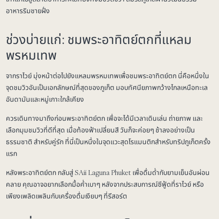
อาหารริมชายฝั่ง
ช่วงบ่ายแก่: ชมพระอาทิตย์ตกที่แหลม
พรหมเทพ
จากราไวย์ มุ่งหน้าต่อไปยังแหลมพรหมเทพเพื่อชมพระอาทิตย์ตก นี่คือหนึ่งใน
จุดชมวิวอันเป็นเอกลักษณ์ที่สุดของภูเก็ต มอบทัศนียภาพกว้างไกลเหนือทะเล
อันดามันและหมู่เกาะใกล้เคียง
ควรเดินทางมาถึงก่อนพระอาทิตย์ตก เพื่อจะได้มีเวลาเดินเล่น ถ่ายภาพ และ
เลือกมุมชมวิวที่ดีที่สุด เมื่อท้องฟ้าเปลี่ยนสี วันก็จะค่อยๆ ช้าลงอย่างเป็น
ธรรมชาติ สำหรับคู่รัก ที่นี่เป็นหนึ่งในจุดแวะสุดโรแมนติกสำหรับทริปภูเก็ตครั้ง
แรก
หลังพระอาทิตย์ตก กลับสู่ SAii Laguna Phuket เพื่อดื่มด่ำกับยามเย็นอันผ่อน
คลาย คุณอาจอยากเลือกมื้อค่ำเบาๆ หลังจากประสบการณ์ซีฟู้ดที่ราไวย์ หรือ
เพียงเพลิดเพลินกับเครื่องดื่มเงียบๆ ที่รีสอร์ต