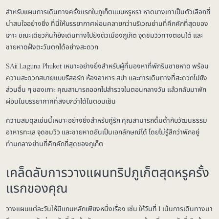
สำหรับแผนการเดินทางครั้งแรกในภูเก็ตแบบหรูหรา หาดบางเทาเป็นตัวเลือกที่
น่าสนใจอย่างยิ่ง ที่นี่ให้บรรยากาศผ่อนคลายกว่าบริเวณย่านที่คึกคักที่สุดของ
เกาะ ขณะเดียวกันก็ยังเดินทางไปยังตัวเมืองภูเก็ต จุดชมวิวทางตอนใต้ และ
ชายหาดฝั่งตะวันตกได้อย่างสะดวก
SAii Laguna Phuket เหมาะอย่างยิ่งสำหรับผู้ที่มองหาที่พักริมชายหาด พร้อม
ความสะดวกสบายแบบรีสอร์ท ห้องอาหาร สปา และการเดินทางที่สะดวกไปยัง
ส่วนอื่น ๆ ของเกาะ คุณสามารถออกไปสำรวจในตอนกลางวัน แล้วกลับมาพัก
ผ่อนในบรรยากาศที่สงบกว่าได้ในตอนเย็น
ความสมดุลเช่นนี้เหมาะอย่างยิ่งสำหรับคู่รัก คุณสามารถดื่มด่ำกับวัฒนธรรม
อาหารทะเล จุดชมวิว และชายหาดอันเป็นเอกลักษณ์ได้ โดยไม่รู้สึกว่าพักอยู่
ท่ามกลางย่านที่คึกคักที่สุดของภูเก็ต
เคล็ดลับการวางแผนทริปภูเก็ตสุดหรูครั้ง
แรกของคุณ
วางแผนแต่ละวันให้มีแกนหลักเพียงหนึ่งเรื่อง เช่น ให้วันที่ 1 เน้นการเดินทางมา