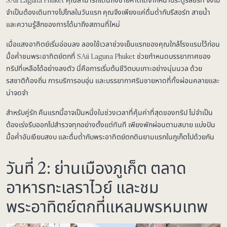
SAii Laguna Phuket คุณสามารถเดินถึงชายหาดได้จากหน้าประตูรีสอร์ท จึงไม่
จำเป็นต้องเดินทางไปไกลในวันแรก คุณจึงเพียงแค่ดื่มด่ำกับรีสอร์ท สายน้ำ
และความรู้สึกของการได้มาถึงสถานที่ใหม่
เมื่อแสงอาทิตย์เริ่มอ่อนลง ลองใช้เวลาช่วงเย็นแรกของคุณใกล้โรงแรมไว้ก่อน
มื้อค่ำชมพระอาทิตย์ตกที่ SAii Laguna Phuket ช่วยกำหนดบรรยากาศของ
ทริปที่เหลือได้อย่างลงตัว นี่คือการเริ่มต้นชีวิตบนเกาะอย่างนุ่มนวล ด้วย
รสชาติท้องถิ่น การบริการอบอุ่น และบรรยากาศริมชายหาดที่ทั้งผ่อนคลายและ
น่าจดจำ
สำหรับคู่รัก คืนแรกนี้อาจเป็นหนึ่งในช่วงเวลาที่คุ้มค่าที่สุดของทริป ไม่จำเป็น
ต้องเร่งรีบออกไปสำรวจทุกอย่างตั้งแต่ทันที เพียงพักผ่อนตามสบาย แบ่งปัน
มื้อค่ำอันเงียบสงบ และดื่มด่ำกับพระอาทิตย์ตกดินยามแรกในภูเก็ตไปด้วยกัน
วันที่ 2: ย่านเมืองภูเก็ต ตลาด
อาหารทะเลราไวย์ และชม
พระอาทิตย์ตกที่แหลมพรหมเทพ