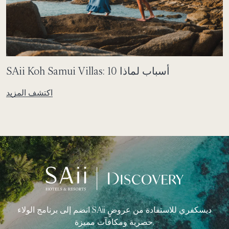
SAii Koh Samui Villas: 10 أسباب لماذا
اكتشف المزيد
انضم إلى برنامج الولاء SAii ديسكفري للاستفادة من عروضٍ
حصرية ومكافآت مميزة.