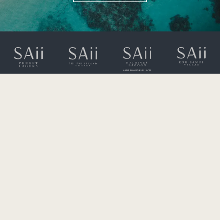
49 Moo 8, T. Ao Nang,
A. Muang, Krabi 81210
+66 (0) 75 628 900
rsvn.phiphi@saiihotels.com
PARTNERPROGRAMM
GESCHENKKARTEN
GDS