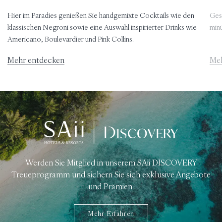
Hier im Paradies genießen Sie handgemixte Cocktails wie den
Gest
klassischen Negroni sowie eine Auswahl inspirierter Drinks wie
minü
Americano, Boulevardier und Pink Collins.
Mehr entdecken
Meh
Werden Sie Mitglied in unserem SAii DISCOVERY
Treueprogramm und sichern Sie sich exklusive Angebote
und Prämien.
Mehr Erfahren